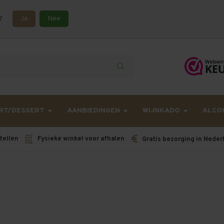
?
Ja
Nee
lling langer onderweg zijn dan gebruikelijk - Bestellingen van h
RT/DESSERT
AANBIEDINGEN
WIJNKADO
ALCO
tellen
Fysieke winkel voor afhalen
Gratis bezorging in Neder