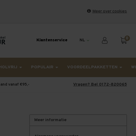
Meer over cookies
et weekend en maandag worden dinsdag verzonden.
0
Klantenservice
NL
HOLVRIJ
POPULAIR
VOORDEELPAKKETTEN
W
Vragen? Bel 0172-820065
land vanaf €95,-
Meer informatie