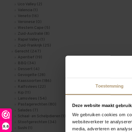
Uco Valley
(2)
Valencia
(1)
Veneto
(16)
Veronese
(0)
Western Cape
(5)
Zuid-Australië
(8)
Rapel Valley
(1)
Zuid-Frankrijk
(25)
Gerecht
(247)
Aperitief
(19)
BBQ
(34)
Dessert
(4)
Gevogelte
(28)
Kaassoorten
(186)
Toestemming
Kalfsvlees
(22)
Kip
(11)
Lamsvlees
(54)
Pastagerechten
(80)
Deze website maakt gebruik
Salades
(7)
We gebruiken cookies om cont
Schaal- en Schelpdieren
(1)
websiteverkeer te analyseren
Stoofgerechten
(34)
9,6
Sushi
(1)
media, adverteren en analys