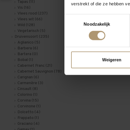
Tapas
(11)
verstrekt of die ze hebben v
Vis
(16)
Vlees rood
(237)
Toestemmingsselectie
Vlees wit
(66)
Noodzakelijk
Wild
(128)
Vegetarisch
(5)
Druivensoort
(235)
Aglianico
(5)
Barbera
(6)
Bartera
(0)
Weigeren
Bobal
(1)
Cabernet Franc
(21)
Cabernet Sauvignon
(78)
Carignan
(6)
Carmenère
(3)
Cinsault
(8)
Colorino
(1)
Corvina
(15)
Corvinone
(1)
Dolcetto
(4)
Frappato
(1)
Graciano
(4)
Gamay
(1)