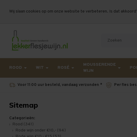
Wij slaan cookies op om onze website te verbeteren. Is dat akkoord
Let op, vanwege drukte bij PostNL kan uw beste
MOUSSERENDE
ROOD
WIT
ROSÉ
PO
WIJN
Voor 11:00 uur besteld, vandaag verzonden *
Per fles bes
Sitemap
Categorieën:
Rood
(341)
Rode wijn onder €10,-
(94)
Rode wijn €10 - €15
(53)