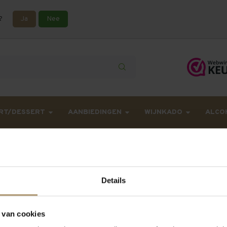
?
Ja
Nee
lling langer onderweg zijn dan gebruikelijk - Bestellingen van h
RT/DESSERT
AANBIEDINGEN
WIJNKADO
ALCO
tellen
Fysieke winkel voor afhalen
Gratis bezorging in Neder
Details
 van cookies