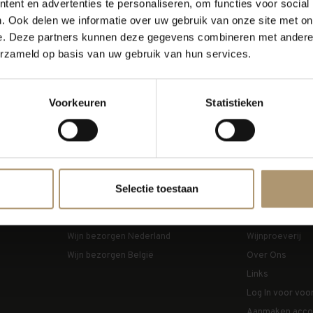
ent en advertenties te personaliseren, om functies voor social
. Ook delen we informatie over uw gebruik van onze site met on
ine bestellen.
e. Deze partners kunnen deze gegevens combineren met andere i
erzameld op basis van uw gebruik van hun services.
tc. betalen.
Voorkeuren
Statistieken
Bezorging
Lekkerflesje
Selectie toestaan
Wijn bezorgen Duitsland
Nieuwe Alcohol
Wijn bezorgen Nederland
Wijnproeverij
Wijn bezorgen België
Over Ons
Links
Log In voor voo
Aanmaken acco