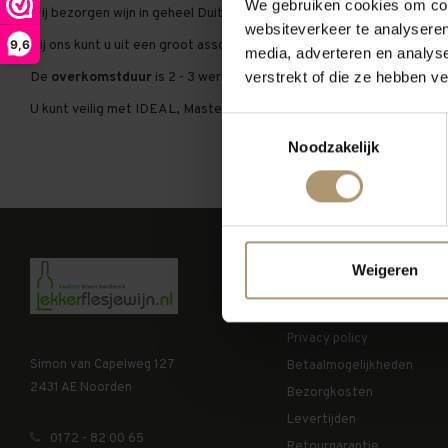
We gebruiken cookies om cont
Wij bezorgen wijn in geheel Duitsland.
websiteverkeer te analyseren
9,6
Bij ons kunt u uit een groot assortiment kwaliteits wijnen per fles onl
media, adverteren en analys
verstrekt of die ze hebben v
De
overkomstduur
is 2 - 3 werkdagen.
U kunt veilig met IDEAL, Mastercard, Visa, overschrijving per bank e
Toestemmingsselectie
Noodzakelijk
Klantenservice
Weigeren
Algemene voorwaarden
Privacy policy
Simon van Capelweg 127
Betaalmogelijkheden
2431 AE Noorden
Bezorgkosten
Levertijden
0172 - 82 00 65
Retourgarantie