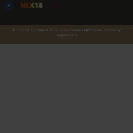
© Lekkerflesjewijn.nl 2026 - Powered by
Lightspeed
- Theme by
Shopmonkey