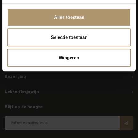
Alles toestaan
Simon van Capelweg 127
2431 AE Noorden
Selectie toestaan
0172 - 82 00 65
info@lekkerflesjewijn.nl
Weigeren
Klantenservice
Bezorging
Lekkerflesjewijn
Blijf op de hoogte