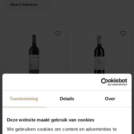
Meest bekeken
L' Avenir Single Block
Bon Courage Pinotage
Pinotage
Toestemming
Details
Over
€9,25
€48,95
Per fles: €9,39
Deze website maakt gebruik van cookies
Hamersma 8
9- hamersma
We gebruiken cookies om content en advertenties te