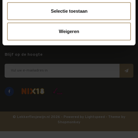
Klantenservice
Selectie toestaan
Bezorging
Weigeren
Lekkerflesjewijn
Blijf op de hoogte
© Lekkerflesjewijn.nl 2026 - Powered by
Lightspeed
- Theme by
Shopmonkey