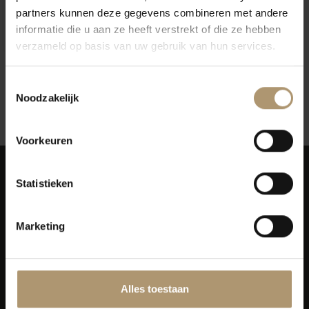
partners kunnen deze gegevens combineren met andere
La Villette Chardonnay
informatie die u aan ze heeft verstrekt of die ze hebben
€8,49
verzameld op basis van uw gebruik van hun services.
Toestemmingsselectie
Noodzakelijk
12
Toon:
Voorkeuren
Statistieken
Marketing
Simon van Capelweg 127
2431 AE Noorden
0172 - 82 00 65
Alles toestaan
info@lekkerflesjewijn.nl