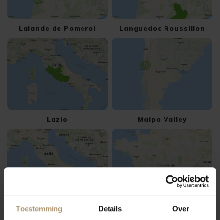
Lalande de Pomerol
Languedoc Roussillon
Lazio
Maipo Valley
Toestemming
Details
Over
Manduria
Margaux