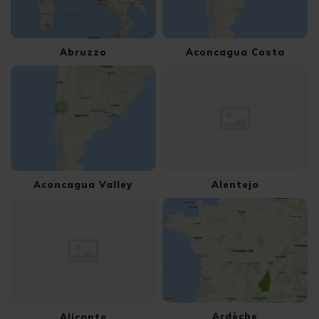
Abruzzo
Aconcagua Costa
Aconcagua Valley
Alentejo
Ardèche
Alicante