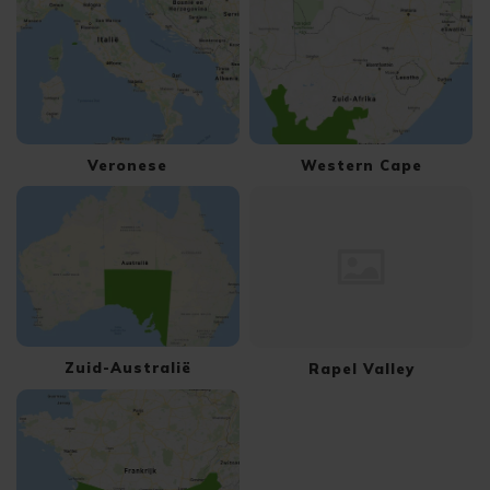
Veronese
Western Cape
Zuid-Australië
Rapel Valley