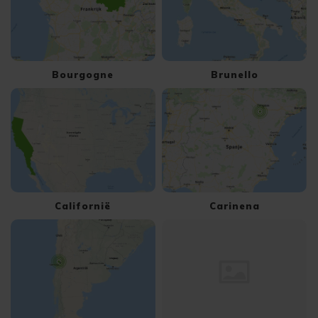
Bourgogne
Brunello
Californië
Carinena