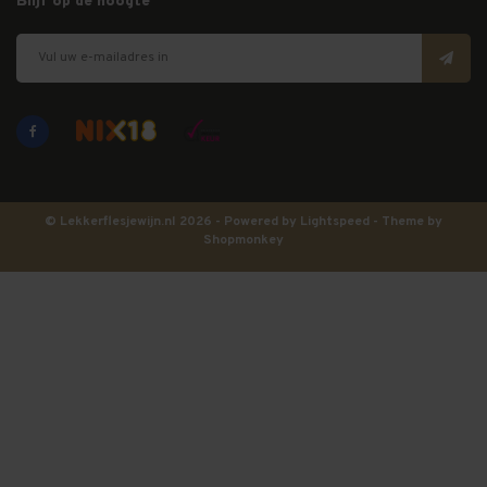
Blijf op de hoogte
© Lekkerflesjewijn.nl 2026 - Powered by
Lightspeed
- Theme by
Shopmonkey