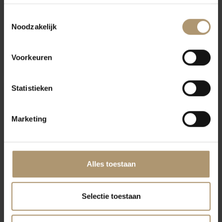
Toestemmingsselectie
Noodzakelijk
Champagne Baron Fuente
Moët & Chandon Nectar
Jeroboam 3 Liter met kist
Impérial 75CL
Voorkeuren
€178,49
€56,95
Statistieken
Marketing
Alles toestaan
Ayala Le Blanc de Blancs
Ayala Champagne Brut
Selectie toestaan
A/18 Extra Brut (in luxe
Nature
geschenkdoos)
€99,95
€54,95