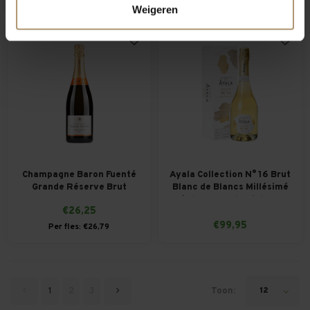
Weigeren
Champagne Baron Fuenté
Ayala Collection N° 16 Brut
Grande Réserve Brut
Blanc de Blancs Millésimé
in luxe geschenkdoos
€26,25
€99,95
Per fles: €26,79
12
1
2
3
Toon: