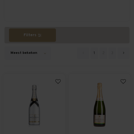
Filters
Meest bekeken
1
2
3