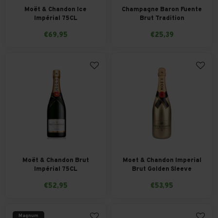
Moët & Chandon Ice
Champagne Baron Fuente
Impérial 75CL
Brut Tradition
€69,95
€25,39
Moët & Chandon Brut
Moet & Chandon Imperial
Impérial 75CL
Brut Golden Sleeve
€52,95
€53,95
Magnum