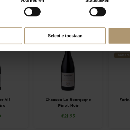
Voorkeuren
Statistieken
0
€59,95
Selectie toestaan
l
Login voor voordeel
-11%
Actie g
hamers
er Alf
Chanson Le Bourgogne
Farin
iro
Pinot Noir
0
€21,95