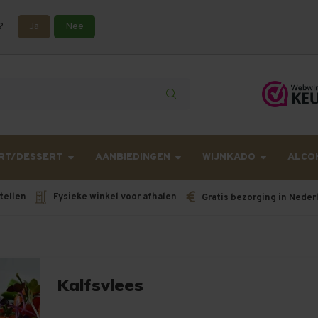
?
Ja
Nee
lling langer onderweg zijn dan gebruikelijk - Bestellingen van h
RT/DESSERT
AANBIEDINGEN
WIJNKADO
ALCO
tellen
Fysieke winkel voor afhalen
Gratis bezorging in Neder
Kalfsvlees