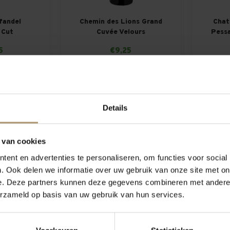
fandel
Chemin des Lions Grand
Chat
 Cut
Cuvée Velours
Pess
5
€9,25
30,95
Per fles: €9,95
Details
Hamersma 9
 van cookies
ent en advertenties te personaliseren, om functies voor social
. Ook delen we informatie over uw gebruik van onze site met on
e. Deze partners kunnen deze gegevens combineren met andere i
erzameld op basis van uw gebruik van hun services.
y Club
Clos De l'Oratoire Des
Pass
o
Papes Rouge