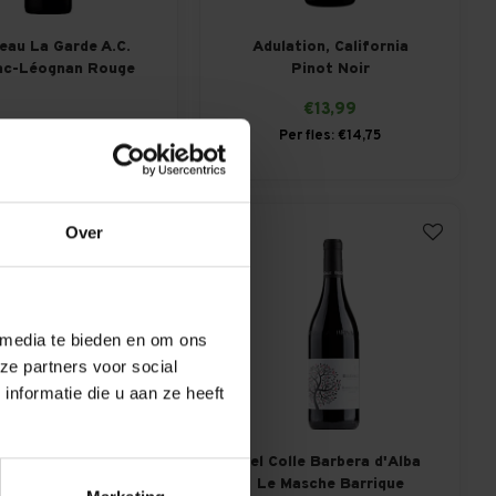
eau La Garde A.C.
Adulation, California
ac-Léognan Rouge
Pinot Noir
€13,99
€32,95
Per fles: €14,75
Over
 media te bieden en om ons
ze partners voor social
nformatie die u aan ze heeft
io Appasite Nero
Bel Colle Barbera d'Alba
d'avola
Le Masche Barrique