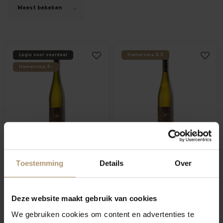
Meest bekeken
Login voor voordeel
Hamersma 8.5
Hamersma 9-
Ellermann-Spiegel Riesling
Ellermann-Spiegel
Trocken
Weissburgunder
Toestemming
Details
Over
€13,95
€13,50
Deze website maakt gebruik van cookies
Hamersma 8.5
We gebruiken cookies om content en advertenties te