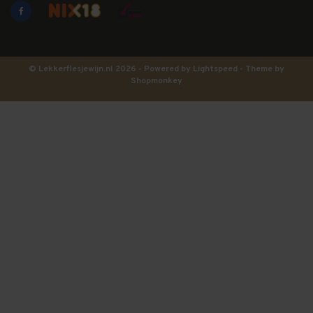
© Lekkerflesjewijn.nl 2026 - Powered by
Lightspeed
- Theme by
Shopmonkey