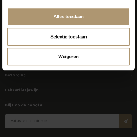
Alles toestaan
Simon van Capelweg 127
2431 AE Noorden
Selectie toestaan
0172 - 82 00 65
info@lekkerflesjewijn.nl
Weigeren
Klantenservice
Bezorging
Lekkerflesjewijn
Blijf op de hoogte