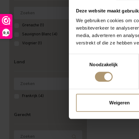
Deze website maakt gebruik
Beaurempart
Réserv
We gebruiken cookies om cont
Grenache
(1)
Sauvignon/Col
websiteverkeer te analyseren
Manse
9,6
Sauvignon Blanc
(4)
media, adverteren en analys
€10,3
verstrekt of die ze hebben v
Viognier
(1)
Toestemmingsselectie
Land
Noodzakelijk
Meest bekeken
Frankrijk
(4)
Weigeren
Gerecht