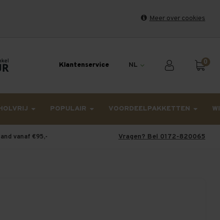
Meer over cookies
et weekend en maandag worden dinsdag verzonden.
0
Klantenservice
NL
HOLVRIJ
POPULAIR
VOORDEELPAKKETTEN
W
Vragen? Bel 0172-820065
land vanaf €95,-