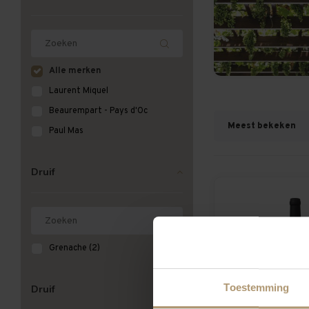
Alle merken
Laurent Miquel
Beaurempart - Pays d'Oc
Meest bekeken
Paul Mas
Druif
Grenache
(2)
Toestemming
Druif