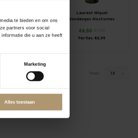
lanc Par Paul Mas
Laurent Miquel
Vendanges Nocturnes
 media te bieden en om ons
Classic Blanc
ze partners voor social
€6,50
€7,50
nformatie die u aan ze heeft
€9,39
Per fles: €6,99
Marketing
Toon:
12
Alles toestaan