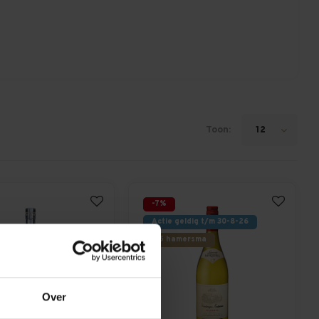
Toon:
12
-7%
Actie geldig t/m 30-8-26
8.5 hamersma
Over