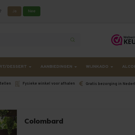
?
Ja
Nee
lling langer onderweg zijn dan gebruikelijk - Bestellingen van h
RT/DESSERT
AANBIEDINGEN
WIJNKADO
ALCO
tellen
Fysieke winkel voor afhalen
Gratis bezorging in Neder
Colombard