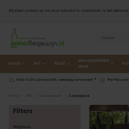
Wij slaan cookies op om onze website te verbeteren. Is dat akkoord
Let op, vanwege drukte bij PostNL kan uw beste
MOUSSERENDE
ROOD
WIT
ROSÉ
PO
WIJN
Voor 11:00 uur besteld, vandaag verzonden *
Per fles bes
Home
Wit
Druivensoort
Colombard
Filters
Wijnhuis