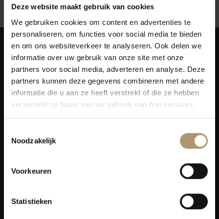
Deze website maakt gebruik van cookies
We gebruiken cookies om content en advertenties te
personaliseren, om functies voor social media te bieden
en om ons websiteverkeer te analyseren. Ook delen we
informatie over uw gebruik van onze site met onze
partners voor social media, adverteren en analyse. Deze
partners kunnen deze gegevens combineren met andere
informatie die u aan ze heeft verstrekt of die ze hebben
Simon van Capelweg 127
verzameld op basis van uw gebruik van hun services.
2431 AE Noorden
0172 - 82 00 65
Toestemmingsselectie
info@lekkerflesjewijn.nl
Noodzakelijk
Klantenservice
Voorkeuren
Bezorging
Statistieken
Lekkerflesjewijn