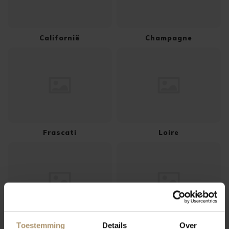
Californië
Champagne
Frascati
Loire
Toestemming
Details
Over
Mendoza
Penedès