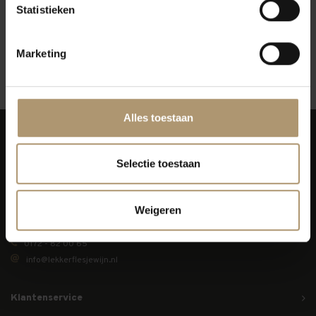
Statistieken
Marketing
Kamptal
Alles toestaan
Selectie toestaan
Simon van Capelweg 127
Weigeren
2431 AE Noorden
0172 - 82 00 65
info@lekkerflesjewijn.nl
Klantenservice