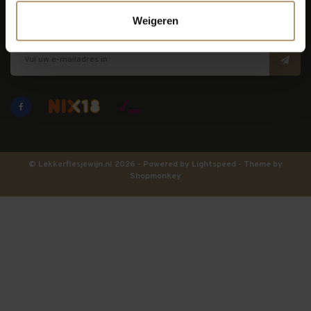
Weigeren
Blijf op de hoogte
© Lekkerflesjewijn.nl 2026 - Powered by
Lightspeed
- Theme by
Shopmonkey