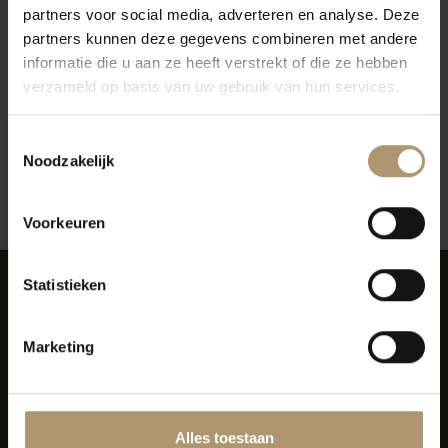
partners voor social media, adverteren en analyse. Deze
Vendôme Mademoiselle
partners kunnen deze gegevens combineren met andere
Rose Alcoholvrij
informatie die u aan ze heeft verstrekt of die ze hebben
€8,99
verzameld op basis van uw gebruik van hun services.
Per fles: €9,39
Toestemmingsselectie
Noodzakelijk
12
Toon:
Voorkeuren
Statistieken
Marketing
Simon van Capelweg 127
2431 AE Noorden
Alles toestaan
0172 - 82 00 65