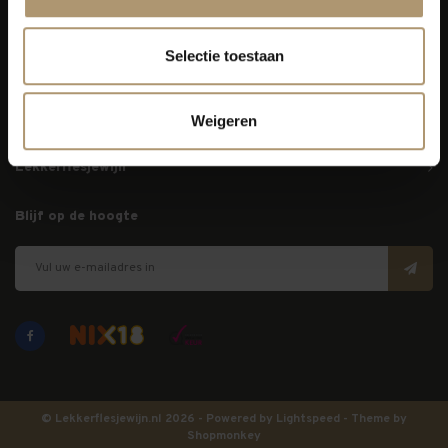
info@lekkerflesjewijn.nl
Selectie toestaan
Klantenservice
Bezorging
Weigeren
Lekkerflesjewijn
Blijf op de hoogte
© Lekkerflesjewijn.nl 2026 - Powered by
Lightspeed
- Theme by
Shopmonkey