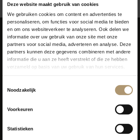
Deze website maakt gebruik van cookies
We gebruiken cookies om content en advertenties te
personaliseren, om functies voor social media te bieden
en om ons websiteverkeer te analyseren. Ook delen we
informatie over uw gebruik van onze site met onze
partners voor social media, adverteren en analyse. Deze
partners kunnen deze gegevens combineren met andere
informatie die u aan ze heeft verstrekt of die ze hebben
Simon van Capelweg 127
verzameld op basis van uw gebruik van hun services.
2431 AE Noorden
0172 - 82 00 65
Toestemmingsselectie
info@lekkerflesjewijn.nl
Noodzakelijk
Klantenservice
Voorkeuren
Bezorging
Statistieken
Lekkerflesjewijn