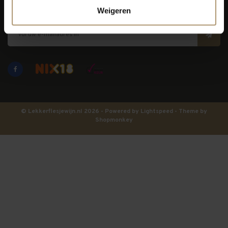
Blijf op de hoogte
Weigeren
© Lekkerflesjewijn.nl 2026 - Powered by
Lightspeed
- Theme by
Shopmonkey