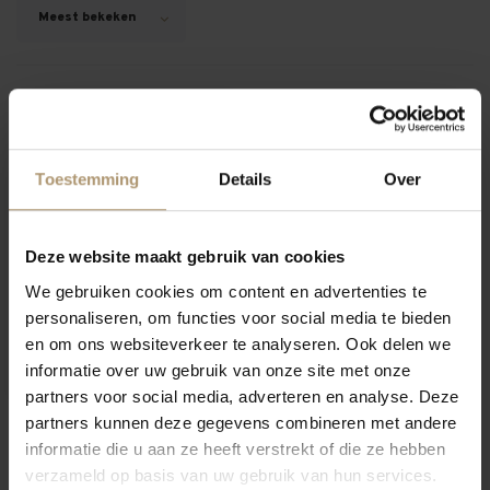
Meest bekeken
Hamersma 9
Toestemming
Details
Over
Deze website maakt gebruik van cookies
We gebruiken cookies om content en advertenties te
personaliseren, om functies voor social media te bieden
Poggio Le Volpi Donnaluce
en om ons websiteverkeer te analyseren. Ook delen we
informatie over uw gebruik van onze site met onze
€19,95
partners voor social media, adverteren en analyse. Deze
partners kunnen deze gegevens combineren met andere
informatie die u aan ze heeft verstrekt of die ze hebben
verzameld op basis van uw gebruik van hun services.
12
Toon: