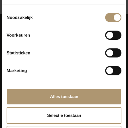
Toestemmingsselectie
Noodzakelijk
Voorkeuren
Statistieken
Simon van Capelweg 127
2431 AE Noorden
0172 - 82 00 65
Marketing
info@lekkerflesjewijn.nl
Klantenservice
Alles toestaan
Bezorging
Selectie toestaan
Lekkerflesjewijn