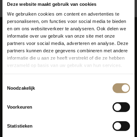
Deze website maakt gebruik van cookies
We gebruiken cookies om content en advertenties te
personaliseren, om functies voor social media te bieden
en om ons websiteverkeer te analyseren. Ook delen we
informatie over uw gebruik van onze site met onze
partners voor social media, adverteren en analyse. Deze
partners kunnen deze gegevens combineren met andere
informatie die u aan ze heeft verstrekt of die ze hebben
Simon van Capelweg 127
verzameld op basis van uw gebruik van hun services.
2431 AE Noorden
0172 - 82 00 65
Toestemmingsselectie
info@lekkerflesjewijn.nl
Noodzakelijk
Klantenservice
Voorkeuren
Bezorging
Statistieken
Lekkerflesjewijn