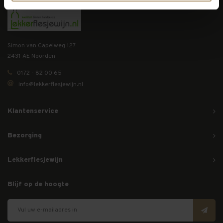
Simon van Capelweg 127
2431 AE Noorden
0172 - 82 00 65
info@lekkerflesjewijn.nl
Klantenservice
Bezorging
Lekkerflesjewijn
Blijf op de hoogte