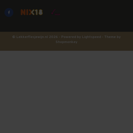
© Lekkerflesjewijn.nl 2026 - Powered by
Lightspeed
- Theme by
Shopmonkey