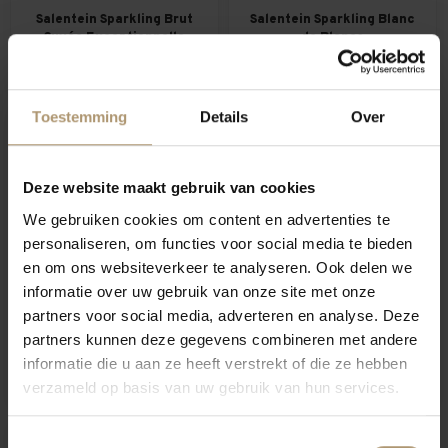
Salentein Sparkling Brut
Salentein Sparkling Blanc
Cuvée Exceptionnelle
de Blancs
€15,95
€18,95
Toestemming
Details
Over
Hamersma 8.5
-5%
Deze website maakt gebruik van cookies
We gebruiken cookies om content en advertenties te
personaliseren, om functies voor social media te bieden
en om ons websiteverkeer te analyseren. Ook delen we
informatie over uw gebruik van onze site met onze
partners voor social media, adverteren en analyse. Deze
Salentein Sparkling Brut
Salentein Sparkling Cuvée
partners kunnen deze gegevens combineren met andere
Cuvée Exceptionnelle
Exceptionnelle Brut in
informatie die u aan ze heeft verstrekt of die ze hebben
Magnum
giftbox
€32,95
€19,75
€20,75
verzameld op basis van uw gebruik van hun services.
Toestemmingsselectie