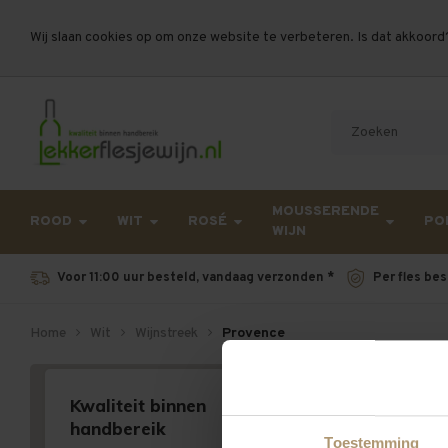
Wij slaan cookies op om onze website te verbeteren. Is dat akkoord
Let op, vanwege drukte bij PostNL kan uw beste
MOUSSERENDE
ROOD
WIT
ROSÉ
PO
WIJN
Voor 11:00 uur besteld, vandaag verzonden *
Per fles bes
Home
Wit
Wijnstreek
Provence
Kwaliteit binnen
handbereik
Toestemming