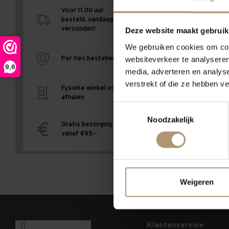
Voor 11.00 uur
besteld, vandaag
verzonden!
Deze website maakt gebruik
We gebruiken cookies om cont
websiteverkeer te analyseren
Per fles bestellen
9,6
media, adverteren en analys
verstrekt of die ze hebben v
Geen producten gevond
Fysieke winkel voor
afhalen
Toestemmingsselectie
Terug naar v
Noodzakelijk
Gratis bezorging
vanaf €95,-
Weigeren
Klantenservice