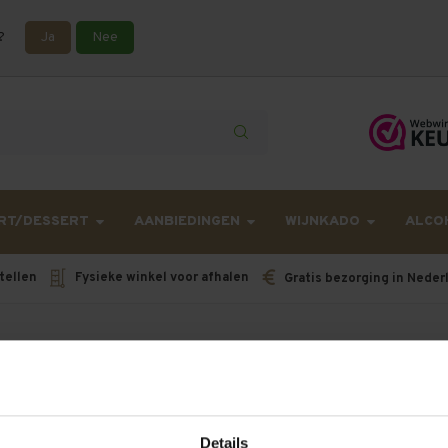
?
Ja
Nee
lling langer onderweg zijn dan gebruikelijk - Bestellingen van h
RT/DESSERT
AANBIEDINGEN
WIJNKADO
ALCO
tellen
Fysieke winkel voor afhalen
Gratis bezorging in Neder
Provence
Details