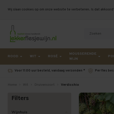
Wij slaan cookies op om onze website te verbeteren. Is dat akkoord
Let op, vanwege drukte bij PostNL kan uw beste
MOUSSERENDE
ROOD
WIT
ROSÉ
PO
WIJN
Voor 11:00 uur besteld, vandaag verzonden *
Per fles bes
Home
Wit
Druivensoort
Verdicchio
Filters
Wijnhuis