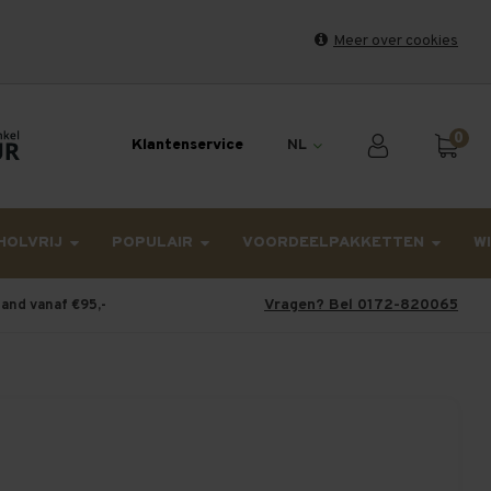
Meer over cookies
et weekend en maandag worden dinsdag verzonden.
0
Klantenservice
NL
HOLVRIJ
POPULAIR
VOORDEELPAKKETTEN
W
Vragen? Bel 0172-820065
land vanaf €95,-