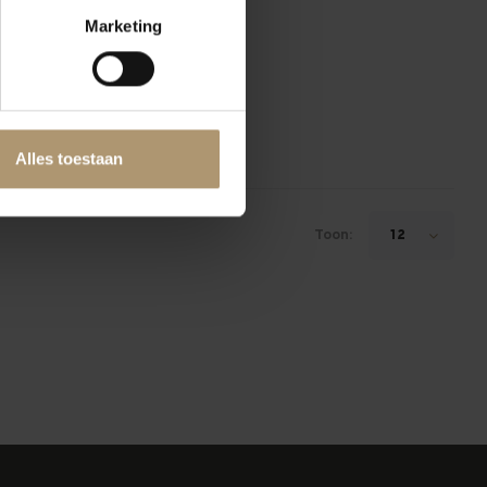
Marketing
chio Dei Castelli Di
Jesi
ijs op aanvraag
Alles toestaan
Toon:
12