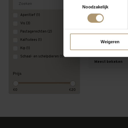
Noodzakelijk
Vignamato Verd
Aperitief
(1)
Castelli di Jes
Vis
(3)
€10,2
Pastagerechten
(2)
Kalfsvlees
(1)
Weigeren
Kip
(1)
Schaal- en schelpdieren
(1)
Meest bekeken
Prijs
€
0
€
20