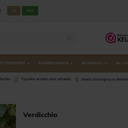
?
Ja
Nee
lling langer onderweg zijn dan gebruikelijk - Bestellingen van h
RT/DESSERT
AANBIEDINGEN
WIJNKADO
ALCO
tellen
Fysieke winkel voor afhalen
Gratis bezorging in Neder
Verdicchio