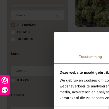
Alle merken
Piersanti
Vignamato
Meest bekeken
Land
Toestemming
Deze website maakt gebruik
We gebruiken cookies om cont
Italië
(3)
websiteverkeer te analyseren
9,6
media, adverteren en analys
Gerecht
verstrekt of die ze hebben v
Toestemmingsselectie