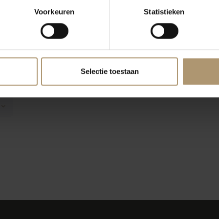
Voorkeuren
Statistieken
icchio dei
Vignamato Versiano
Verdic
i Classico
Verdicchio dei Castelli di
Jesi Superiore
5
€15,30
Pr
Selectie toestaan