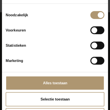
Toestemmingsselectie
Noodzakelijk
Voorkeuren
Statistieken
Simon van Capelweg 127
2431 AE Noorden
0172 - 82 00 65
Marketing
info@lekkerflesjewijn.nl
Klantenservice
Alles toestaan
Bezorging
Selectie toestaan
Lekkerflesjewijn