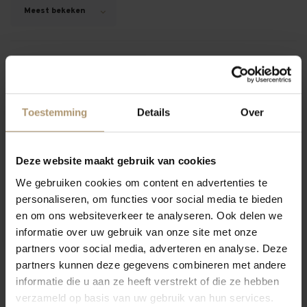
Meest bekeken
Login voor voordeel
9- hamersma
Toestemming
Details
Over
Deze website maakt gebruik van cookies
We gebruiken cookies om content en advertenties te
personaliseren, om functies voor social media te bieden
Bric Amel Langhe Bianco
en om ons websiteverkeer te analyseren. Ook delen we
informatie over uw gebruik van onze site met onze
€17,45
partners voor social media, adverteren en analyse. Deze
partners kunnen deze gegevens combineren met andere
informatie die u aan ze heeft verstrekt of die ze hebben
verzameld op basis van uw gebruik van hun services.
12
Toon: