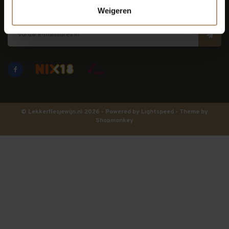
Blijf op de hoogte
Weigeren
© Lekkerflesjewijn.nl 2026 - Powered by
Lightspeed
- Theme by
Shopmonkey