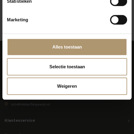
Statistieken
Marketing
12
Toon:
Alles toestaan
Selectie toestaan
Simon van Capelweg 127
Weigeren
2431 AE Noorden
0172 - 82 00 65
info@lekkerflesjewijn.nl
Klantenservice