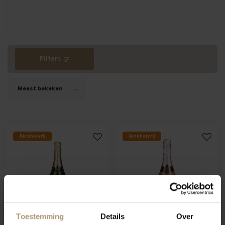
Filters
Meest bekeken
Alcoholvrij
Alcoholvrij
Toestemming
Details
Over