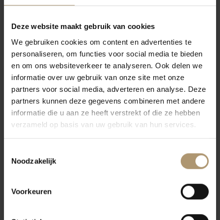
Vendôme Mademoiselle
Vendôme Mademoiselle
Classic Wit Alcoholvrij
Rosé alcoholvrij Bubbel
Deze website maakt gebruik van cookies
Bubbel
€8,75
€8,75
We gebruiken cookies om content en advertenties te
Per fles: €8,95
Per fles: €8,95
personaliseren, om functies voor social media te bieden
en om ons websiteverkeer te analyseren. Ook delen we
informatie over uw gebruik van onze site met onze
Alcoholvrij
Alcoholvrij
partners voor social media, adverteren en analyse. Deze
partners kunnen deze gegevens combineren met andere
informatie die u aan ze heeft verstrekt of die ze hebben
verzameld op basis van uw gebruik van hun services.
Toestemmingsselectie
Noodzakelijk
Al Mercado Brut Blanco
Vendôme Mademoiselle Wit
0.0 De-Alcoholized
Alcoholvrij 200ml
Voorkeuren
Sparkling
€3,39
€9,50
Per fles: €3,49