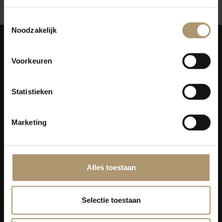
Toestemmingsselectie
Noodzakelijk
Voorkeuren
Statistieken
Simon van Capelweg 127
2431 AE Noorden
0172 - 82 00 65
Marketing
info@lekkerflesjewijn.nl
Klantenservice
Alles toestaan
Bezorging
Selectie toestaan
Lekkerflesjewijn