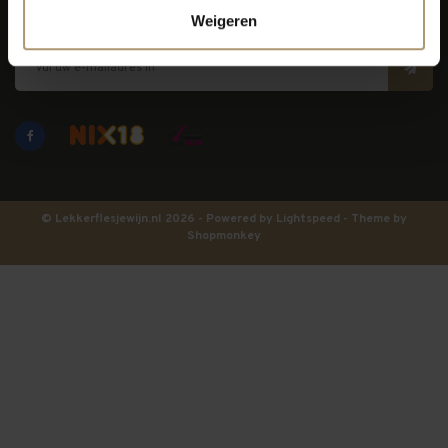
Blijf op de hoogte
Weigeren
© Lekkerflesjewijn.nl 2026 - Powered by
Lightspeed
- Theme by
Shopmonkey