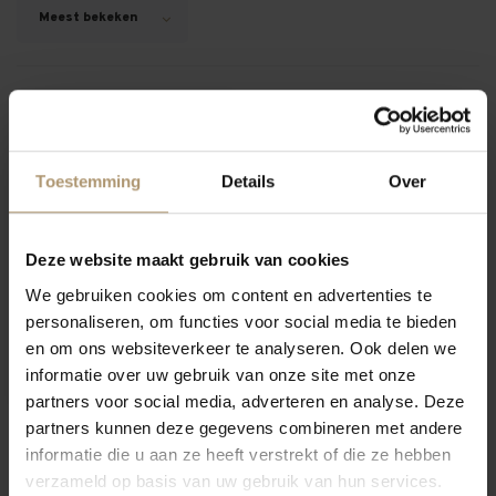
Meest bekeken
Hamersma 9
Toestemming
Details
Over
Deze website maakt gebruik van cookies
We gebruiken cookies om content en advertenties te
personaliseren, om functies voor social media te bieden
Poggio Le Volpi Donnaluce
en om ons websiteverkeer te analyseren. Ook delen we
informatie over uw gebruik van onze site met onze
€19,95
partners voor social media, adverteren en analyse. Deze
partners kunnen deze gegevens combineren met andere
informatie die u aan ze heeft verstrekt of die ze hebben
verzameld op basis van uw gebruik van hun services.
12
Toon: