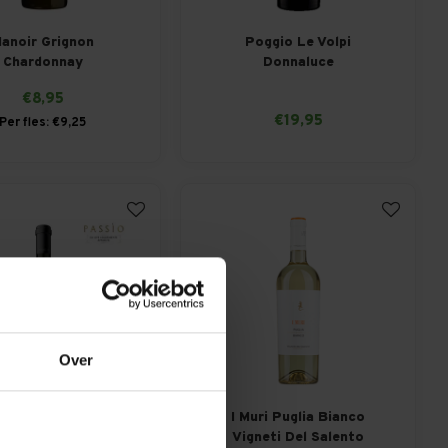
anoir Grignon
Poggio Le Volpi
Chardonnay
Donnaluce
€8,95
€19,95
Per fles: €9,25
Over
io Appasite Grillo
I Muri Puglia Bianco
Vigneti Del Salento