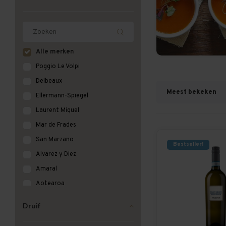
Alle merken
Poggio Le Volpi
Delbeaux
Meest bekeken
Ellermann-Spiegel
Laurent Miquel
Mar de Frades
San Marzano
Bestseller!
Alvarez y Diez
Amaral
Aotearoa
Beaurempart - Pays d'Oc
Druif
Bernardus