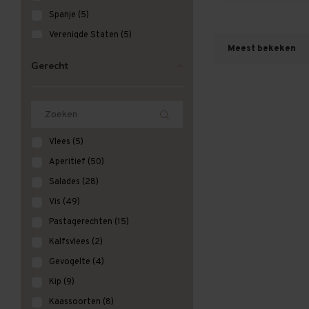
Zenato
Spanje
(5)
jose galo
Verenigde Staten
(5)
Meest bekeken
Zuid Afrika
(1)
Gerecht
Vlees
(5)
Aperitief
(50)
Salades
(28)
Vis
(49)
Pastagerechten
(15)
Kalfsvlees
(2)
Gevogelte
(4)
Kip
(9)
Kaassoorten
(8)