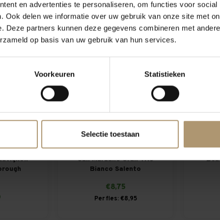
€7,75
ent en advertenties te personaliseren, om functies voor social
5
Per fles: €8,75
. Ook delen we informatie over uw gebruik van onze site met on
e. Deze partners kunnen deze gegevens combineren met andere i
erzameld op basis van uw gebruik van hun services.
Voorkeuren
Statistieken
Selectie toestaan
auvignon
San Marzano Gran Trio
Bea
orough
Bianco Salento
Sauvi
€8,75
9
Per fles: €8,95