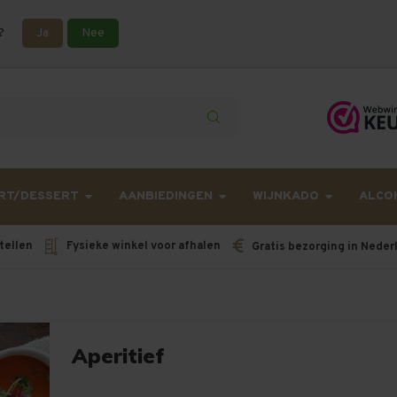
?
Ja
Nee
lling langer onderweg zijn dan gebruikelijk - Bestellingen van h
RT/DESSERT
AANBIEDINGEN
WIJNKADO
ALCO
tellen
Fysieke winkel voor afhalen
Gratis bezorging in Neder
Aperitief