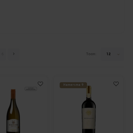
6
Toon:
12
Hamersma 9