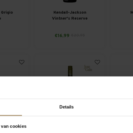
 Grigio
Kendall-Jackson
M
o
Vintner's Reserve
Chardonnay
9
€16,99
€20,95
Details
icchio dei
Jose Galo Rueda Verdejo
Pass
 van cookies
i Classico