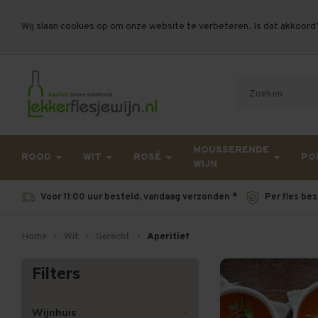
Wij slaan cookies op om onze website te verbeteren. Is dat akkoord
Let op, vanwege drukte bij PostNL kan uw beste
MOUSSERENDE
ROOD
WIT
ROSÉ
PO
WIJN
Voor 11:00 uur besteld, vandaag verzonden *
Per fles bes
Home
Wit
Gerecht
Aperitief
Filters
Wijnhuis