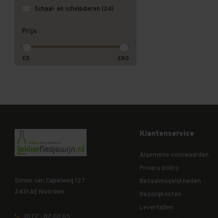
Schaal- en schelpdieren
(24)
Vegetarisch
(2)
Prijs
Sushi
(6)
Wild
(1)
€
0
€
80
Vlees rood
(1)
Vlees wit
(9)
Asperges
(4)
Aziatische gerechten
(3)
Klantenservice
Algemene voorwaarden
Privacy policy
Simon van Capelweg 127
Betaalmogelijkheden
2431 AE Noorden
Bezorgkosten
Levertijden
0172 - 82 00 65