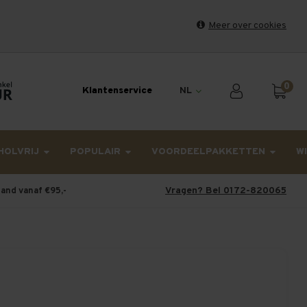
Meer over cookies
et weekend en maandag worden dinsdag verzonden.
0
Klantenservice
NL
HOLVRIJ
POPULAIR
VOORDEELPAKKETTEN
W
Vragen? Bel 0172-820065
land vanaf €95,-