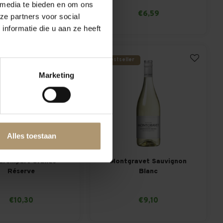
€8,45
 media te bieden en om ons
€6,59
Per fles: €8,95
ze partners voor social
nformatie die u aan ze heeft
Bestseller
Marketing
Alles toestaan
urempart Grande
Montgravet Sauvignon
Réserve
Blanc
gnon/Colombard/Gros
Manseng
€10,30
€9,10