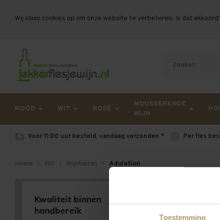
Wij slaan cookies op om onze website te verbeteren. Is dat akkoord
Let op, vanwege drukte bij PostNL kan uw beste
MOUSSERENDE
ROOD
WIT
ROSÉ
PO
WIJN
Voor 11:00 uur besteld, vandaag verzonden *
Per fles bes
Home
Wit
Wijnhuizen
Adulation
Adulation
Kwaliteit binnen
Geen producten gevond
handbereik
Toestemming