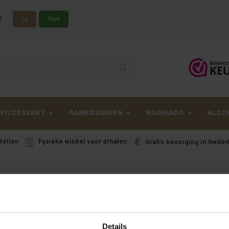
?
Ja
Nee
lling langer onderweg zijn dan gebruikelijk - Bestellingen van h
RT/DESSERT
AANBIEDINGEN
WIJNKADO
ALCO
tellen
Fysieke winkel voor afhalen
Gratis bezorging in Neder
en!...
Details