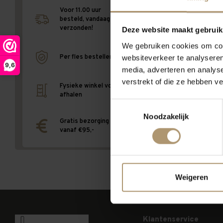
Terug naar v
Voor 11.00 uur
besteld, vandaag
verzonden!
Deze website maakt gebruik
We gebruiken cookies om cont
websiteverkeer te analyseren
Per fles bestellen
9,6
media, adverteren en analys
verstrekt of die ze hebben v
Fysieke winkel voor
afhalen
Toestemmingsselectie
Noodzakelijk
Gratis bezorging
vanaf €95,-
Weigeren
Klantenservice