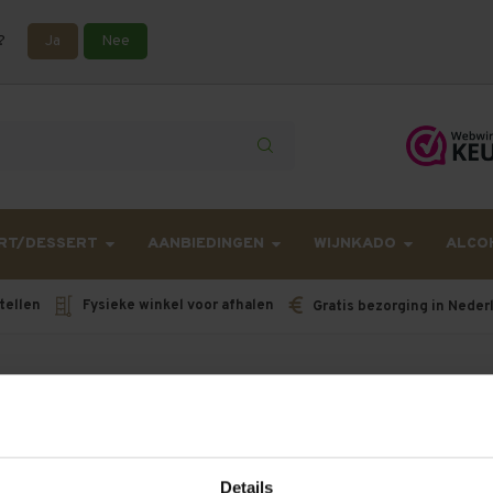
?
Ja
Nee
lling langer onderweg zijn dan gebruikelijk - Bestellingen van h
RT/DESSERT
AANBIEDINGEN
WIJNKADO
ALCO
tellen
Fysieke winkel voor afhalen
Gratis bezorging in Neder
Conte di Campiano
Details