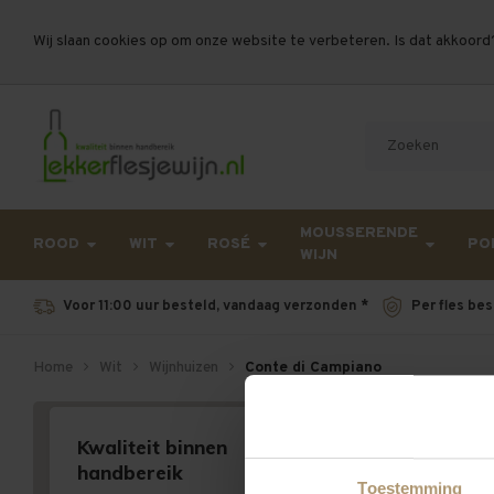
Wij slaan cookies op om onze website te verbeteren. Is dat akkoord
Let op, vanwege drukte bij PostNL kan uw beste
MOUSSERENDE
ROOD
WIT
ROSÉ
PO
WIJN
Voor 11:00 uur besteld, vandaag verzonden *
Per fles bes
Home
Wit
Wijnhuizen
Conte di Campiano
Kwaliteit binnen
handbereik
Toestemming