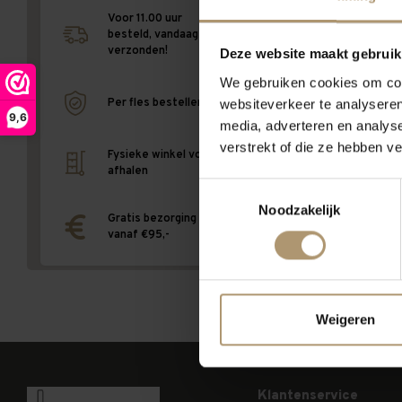
Voor 11.00 uur
besteld, vandaag
verzonden!
Deze website maakt gebruik
We gebruiken cookies om cont
websiteverkeer te analyseren
Per fles bestellen
9,6
media, adverteren en analys
verstrekt of die ze hebben v
Geen producten gevond
Fysieke winkel voor
afhalen
Toestemmingsselectie
Terug naar v
Noodzakelijk
Gratis bezorging
vanaf €95,-
Weigeren
Klantenservice