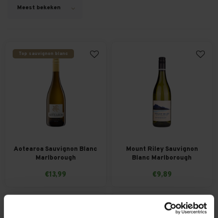
Meest bekeken
Top sauvignon blanc
Aotearoa Sauvignon Blanc
Mount Riley Sauvignon
Marlborough
Blanc Marlborough
€13,99
€9,89
Hamersma 9