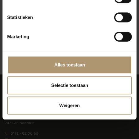
Nautilus Chardonnay
Twin Islands Sauvignon
Marlborough
Blanc
Statistieken
€21,95
€12,49
€14,95
Marketing
12
Toon:
Alles toestaan
Selectie toestaan
Weigeren
Simon van Capelweg 127
2431 AE Noorden
0172 - 82 00 65