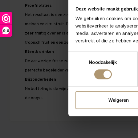
Proefnotities
Deze website maakt gebruik
Het resultaat is een zeer aromatische wijn met ' grassige ' t
We gebruiken cookies om cont
meloen en citrusfruit. Door de aanwezige en benodigde fris
websiteverkeer te analyseren
9,6
media, adverteren en analys
zeer fruitig over en is al vroeg op dronk. Het is een zeer inte
verstrekt of die ze hebben v
tropisch fruit en een zeer lange afdronk.
Eten & drinken
Toestemmingsselectie
De aanwezige frisse zuren maken de wijn zeer levendig en 
Noodzakelijk
perfecte begeleider van b.v. diverse visgerechten en salade
Bijzonderheden
Na botteling is de wijn al drinkbaar en hij blijft op z'n best to
de oogst.
Weigeren