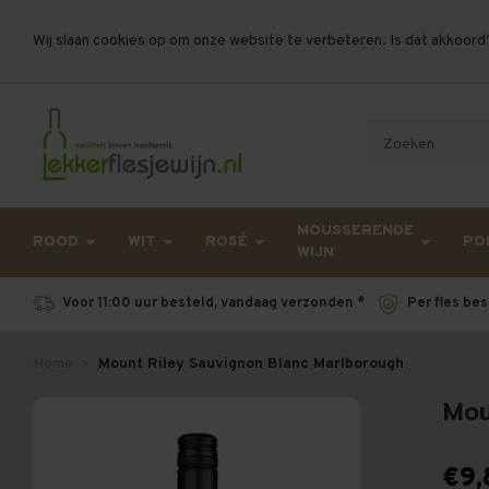
Wij slaan cookies op om onze website te verbeteren. Is dat akkoord
Let op, vanwege drukte bij PostNL kan uw beste
MOUSSERENDE
ROOD
WIT
ROSÉ
PO
WIJN
Voor 11:00 uur besteld, vandaag verzonden *
Per fles bes
Home
Mount Riley Sauvignon Blanc Marlborough
Mou
€9,