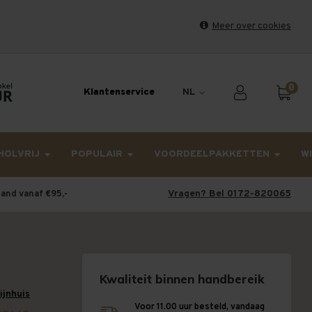
Meer over cookies
et weekend en maandag worden dinsdag verzonden.
0
Klantenservice
NL
HOLVRIJ
POPULAIR
VOORDEELPAKKETTEN
W
Vragen? Bel 0172-820065
land vanaf €95,-
Kwaliteit binnen handbereik
wijnhuis
Voor 11.00 uur besteld, vandaag