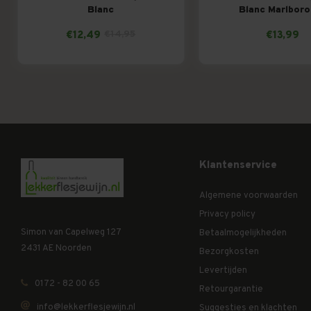
Blanc
Blanc Marlbor
€12,49
€14,95
€13,99
Klantenservice
Algemene voorwaarden
Privacy policy
Simon van Capelweg 127
Betaalmogelijkheden
2431 AE Noorden
Bezorgkosten
Levertijden
0172 - 82 00 65
Retourgarantie
info@lekkerflesjewijn.nl
Suggesties en klachten