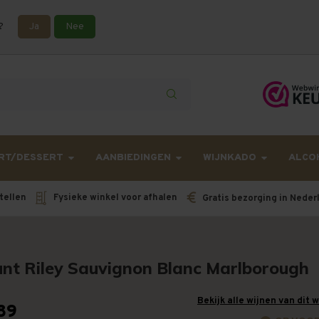
?
Ja
Nee
lling langer onderweg zijn dan gebruikelijk - Bestellingen van h
RT/DESSERT
AANBIEDINGEN
WIJNKADO
ALCO
tellen
Fysieke winkel voor afhalen
Gratis bezorging in Neder
nt Riley Sauvignon Blanc Marlborough
Bekijk alle wijnen van dit 
89