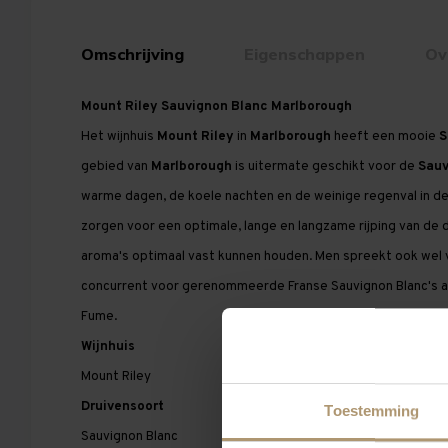
Omschrijving
Eigenschappen
Ov
Mount Riley Sauvignon Blanc Marlborough
Het wijnhuis
Mount Riley
in
Marlborough
heeft een mooie
S
gebied van
Marlborough
is uitermate geschikt voor de
Sauv
warme dagen, de koele nachten en de weinige regenval in de
zorgen voor een optimale, lange en langzame rijping van de d
aroma's optimaal vast kunnen houden. Men spreekt ook wel
concurrent voor gerenommeerde Franse Sauvignon Blanc's al
Fume.
Wijnhuis
Mount Riley
Druivensoort
Toestemming
Sauvignon Blanc