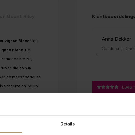
er Mount Riley
Klantbeoordeling
auvignon Blanc
.Het
ignon Blanc
. De
 zomer en herfst,
ruiven die zo hun
 van de meest serieuze
s Sancerre en Pouilly
Details