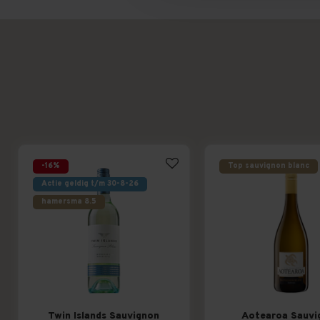
-16%
Top sauvignon blanc
Actie geldig t/m 30-8-26
hamersma 8.5
Twin Islands Sauvignon
Aotearoa Sauvi