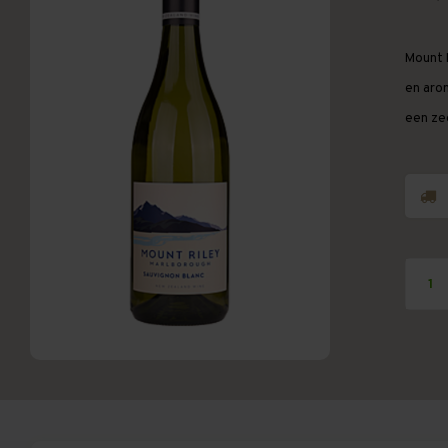
Mount 
en arom
een zee