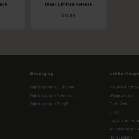
ough
Blanc Limited Release
€11,89
Bezorging
Lekkerflesje
Wijn bezorgen Duitsland
Nieuwe Alcohol
Wijn bezorgen Nederland
Wijnproeverij
Wijn bezorgen België
Over Ons
Links
Log In voor voo
Aanmaken acco
Horecaklant