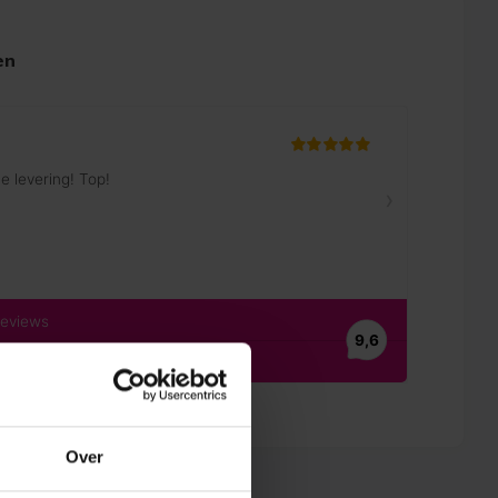
en
Over