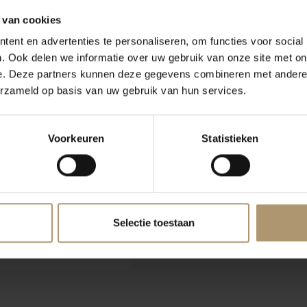
 van cookies
onen en aroma's van o.a.
ent en advertenties te personaliseren, om functies voor social
se zuren komt de wijn
. Ook delen we informatie over uw gebruik van onze site met on
e. Deze partners kunnen deze gegevens combineren met andere i
nse wijn, vol met
erzameld op basis van uw gebruik van hun services.
maken hem tot een
Voorkeuren
Statistieken
s.
t zo'n twee a drie jaar na
Selectie toestaan