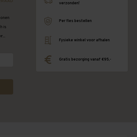
RRAAD
verzonden!
tonen
Per fles bestellen
h is
...
Fysieke winkel voor afhalen
Gratis bezorging vanaf €95,-