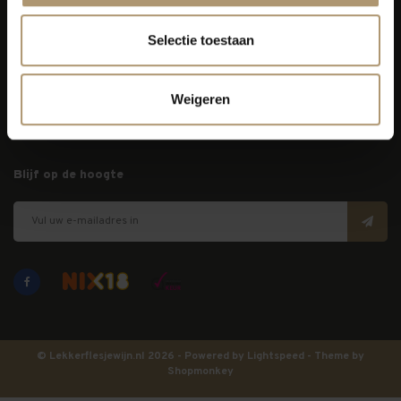
Selectie toestaan
Klantenservice
Bezorging
Weigeren
Lekkerflesjewijn
Blijf op de hoogte
© Lekkerflesjewijn.nl 2026 - Powered by
Lightspeed
- Theme by
Shopmonkey