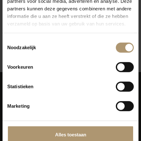
partners voor social media, adverteren en analyse. Deze
Scaia Paradiso Tenuta
partners kunnen deze gegevens combineren met andere
Sant'Antonio
informatie die u aan ze heeft verstrekt of die ze hebben
€18,60
verzameld op basis van uw gebruik van hun services.
Toestemmingsselectie
Noodzakelijk
12
Toon:
Voorkeuren
Statistieken
Marketing
Simon van Capelweg 127
2431 AE Noorden
0172 - 82 00 65
Alles toestaan
info@lekkerflesjewijn.nl