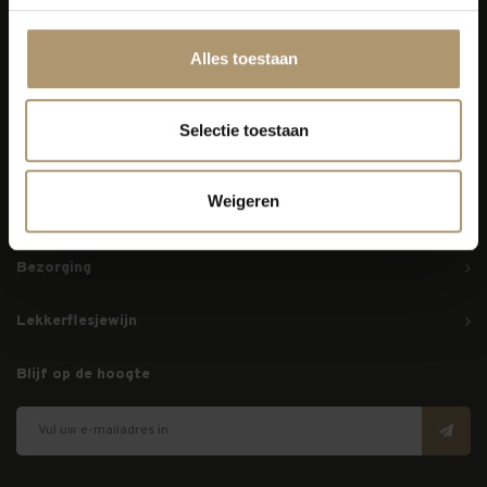
Alles toestaan
Simon van Capelweg 127
2431 AE Noorden
Selectie toestaan
0172 - 82 00 65
info@lekkerflesjewijn.nl
Weigeren
Klantenservice
Bezorging
Lekkerflesjewijn
Blijf op de hoogte