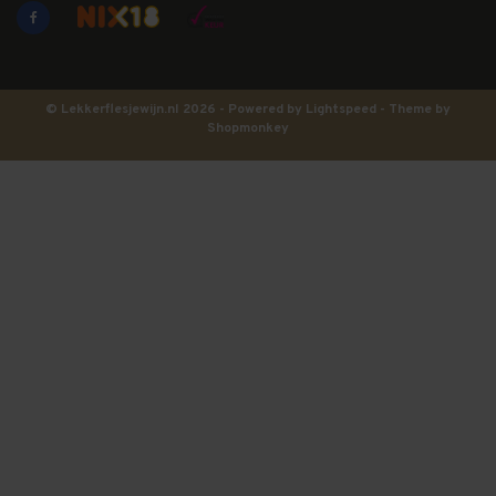
© Lekkerflesjewijn.nl 2026 - Powered by
Lightspeed
- Theme by
Shopmonkey