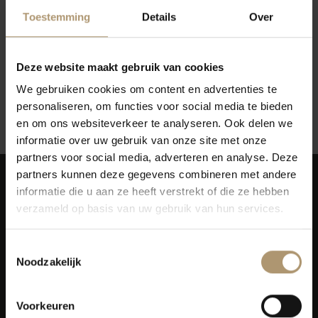
Toestemming
Details
Over
Deze website maakt gebruik van cookies
Geen producten gevonden!...
We gebruiken cookies om content en advertenties te
personaliseren, om functies voor social media te bieden
Terug naar vorige pagina
en om ons websiteverkeer te analyseren. Ook delen we
informatie over uw gebruik van onze site met onze
partners voor social media, adverteren en analyse. Deze
partners kunnen deze gegevens combineren met andere
informatie die u aan ze heeft verstrekt of die ze hebben
verzameld op basis van uw gebruik van hun services.
Toestemmingsselectie
Simon van Capelweg 127
Noodzakelijk
2431 AE Noorden
0172 - 82 00 65
Voorkeuren
info@lekkerflesjewijn.nl