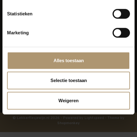
Klantenservice
Statistieken
Bezorging
Marketing
Lekkerflesjewijn
Blijf op de hoogte
Alles toestaan
Selectie toestaan
Weigeren
© Lekkerflesjewijn.nl 2026 - Powered by
Lightspeed
- Theme by
Shopmonkey