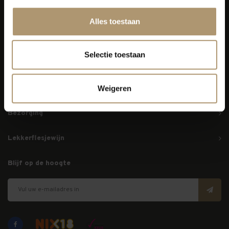
Alles toestaan
Simon van Capelweg 127
2431 AE Noorden
0172 - 82 00 65
Selectie toestaan
info@lekkerflesjewijn.nl
Weigeren
Klantenservice
Bezorging
Lekkerflesjewijn
Blijf op de hoogte