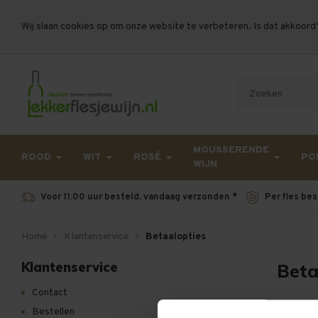
Wij slaan cookies op om onze website te verbeteren. Is dat akkoord
Let op, vanwege drukte bij PostNL kan uw beste
MOUSSERENDE
ROOD
WIT
ROSÉ
PO
WIJN
Voor 11:00 uur besteld, vandaag verzonden *
Per fles bes
Home
Klantenservice
Betaalopties
Klantenservice
Beta
Contact
Bestellen
Welke b