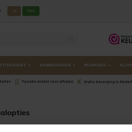
?
Ja
Nee
lling langer onderweg zijn dan gebruikelijk - Bestellingen van h
RT/DESSERT
AANBIEDINGEN
WIJNKADO
ALCO
tellen
Fysieke winkel voor afhalen
Gratis bezorging in Neder
alopties
etaalmogelijkheden zijn er?