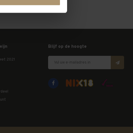
wijn
Blijf op de hoogte
wet 2021
rdeel
unt