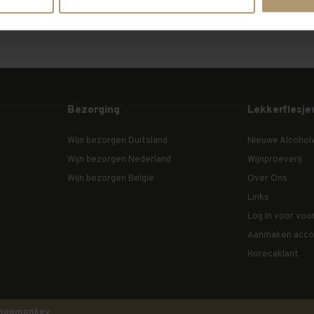
Bezorging
Lekkerflesje
Wijn bezorgen Duitsland
Nieuwe Alcohol
Wijn bezorgen Nederland
Wijnproeverij
Wijn bezorgen België
Over Ons
Links
Log In voor voo
Aanmaken acco
Horecaklant
hopmonkey