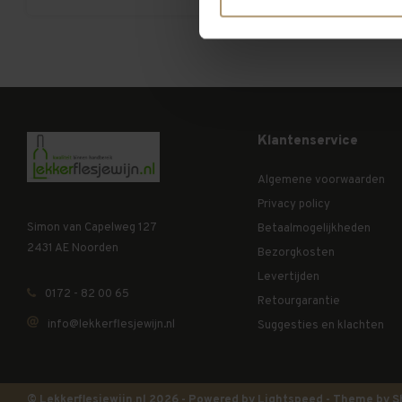
Klantenservice
Algemene voorwaarden
Privacy policy
Simon van Capelweg 127
Betaalmogelijkheden
2431 AE Noorden
Bezorgkosten
Levertijden
0172 - 82 00 65
Retourgarantie
info@lekkerflesjewijn.nl
Suggesties en klachten
© Lekkerflesjewijn.nl 2026 - Powered by
Lightspeed
- Theme by
S