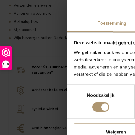
Verzenden en leveren
Kan ik 
Ruilen en retourneren
Betaalopties
Toestemming
Is mijn 
Mijn account
Hoelang
Wijn bezorgen buiten Nederland
Deze website maakt gebruik
Kan ik 
We gebruiken cookies om cont
websiteverkeer te analyseren
9,6
media, adverteren en analys
Voor 16:00 uur besteld, vandaag
verzonden*
verstrekt of die ze hebben v
Toestemmingsselectie
Achteraf betalen via Afterpay
Noodzakelijk
Fysieke winkel
Gratis bezorging vanaf €95,-
Weigeren