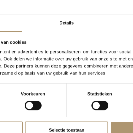
als particulier achteraf betalen?
Details
online betaling veilig?
 duurt het voordat mijn betaling verwerkt is?
 van cookies
als bedrijf op rekening kopen?
ent en advertenties te personaliseren, om functies voor social
. Ook delen we informatie over uw gebruik van onze site met on
e. Deze partners kunnen deze gegevens combineren met andere i
erzameld op basis van uw gebruik van hun services.
Voorkeuren
Statistieken
Selectie toestaan