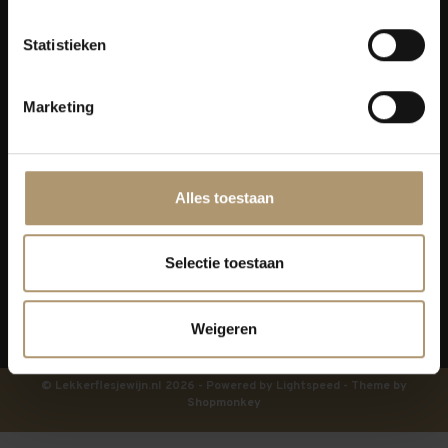
Klantenservice
Statistieken
Bezorging
Marketing
Lekkerflesjewijn
Blijf op de hoogte
Alles toestaan
Selectie toestaan
Weigeren
© Lekkerflesjewijn.nl 2026 - Powered by
Lightspeed
- Theme by
Shopmonkey