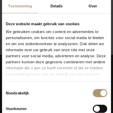
Toestemming
Details
Over
Deze website maakt gebruik van cookies
Geen producten gevonden!...
We gebruiken cookies om content en advertenties te
personaliseren, om functies voor social media te bieden
Terug naar vorige pagina
en om ons websiteverkeer te analyseren. Ook delen we
informatie over uw gebruik van onze site met onze
partners voor social media, adverteren en analyse. Deze
partners kunnen deze gegevens combineren met andere
informatie die u aan ze heeft verstrekt of die ze hebben
verzameld op basis van uw gebruik van hun services.
Toestemmingsselectie
Simon van Capelweg 127
Noodzakelijk
2431 AE Noorden
0172 - 82 00 65
Voorkeuren
info@lekkerflesjewijn.nl