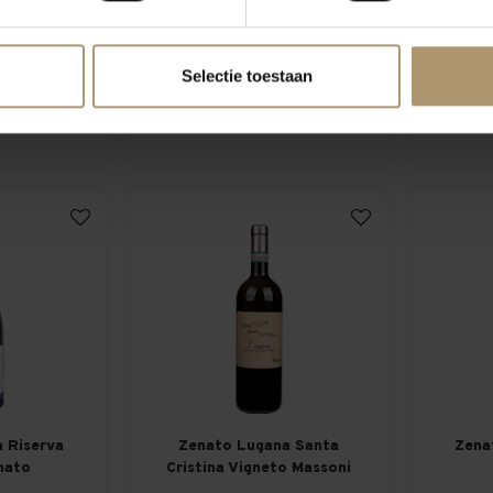
licella
Zenato Pinot Grigio delle
Zenat
re
Venezie voordeelpakket
Selectie toestaan
5
€87,45
€95,40
12,49
 Riserva
Zenato Lugana Santa
Zena
nato
Cristina Vigneto Massoni