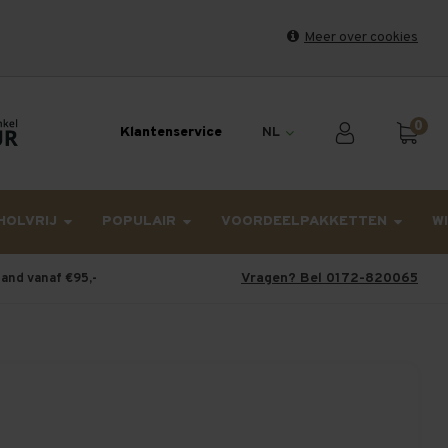
Meer over cookies
et weekend en maandag worden dinsdag verzonden.
0
Klantenservice
NL
HOLVRIJ
POPULAIR
VOORDEELPAKKETTEN
W
Vragen? Bel 0172-820065
land vanaf €95,-