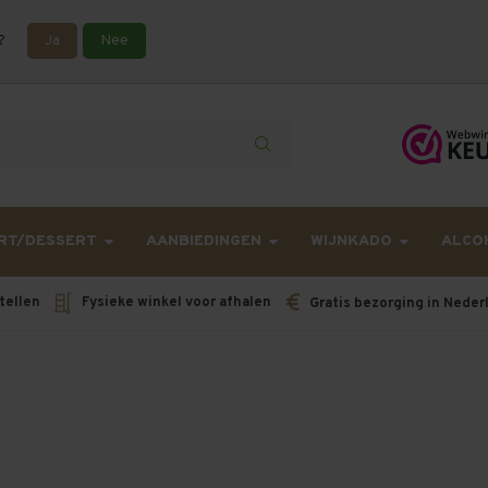
?
Ja
Nee
lling langer onderweg zijn dan gebruikelijk - Bestellingen van h
RT/DESSERT
AANBIEDINGEN
WIJNKADO
ALCO
tellen
Fysieke winkel voor afhalen
Gratis bezorging in Neder