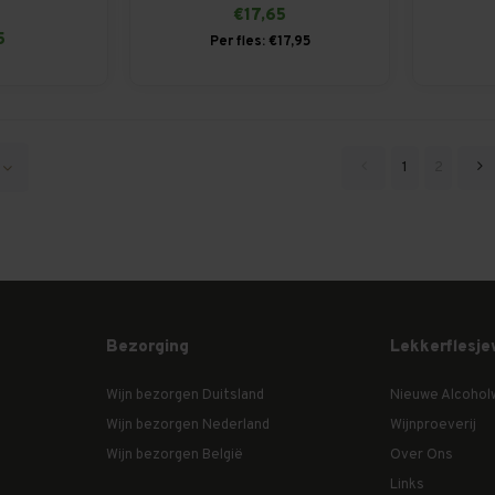
€17,65
5
Per fles: €17,95
1
2
Bezorging
Lekkerflesje
Wijn bezorgen Duitsland
Nieuwe Alcohol
Wijn bezorgen Nederland
Wijnproeverij
Wijn bezorgen België
Over Ons
Links