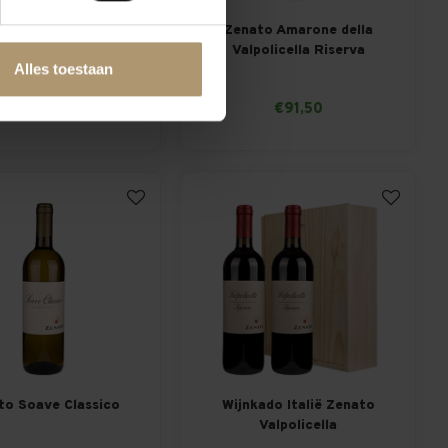
o Soave Colombara
Zenato Amarone della
Classico Cru
Valpolicella Riserva
Alles toestaan
Sergio
€9,19
€91,50
Per fles: €9,39
to Soave Classico
Wijnkado Italië Zenato
Valpolicella