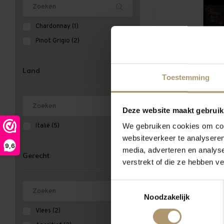
Chardonnay
(1)
Pinot Grigio
(2)
Zenato Ripas
Valpolice
Land
Toestemming
€20,7
Per fles: €
Deze website maakt gebruik
We gebruiken cookies om cont
Italië
(5)
websiteverkeer te analyseren
9,6
media, adverteren en analys
Gerecht
verstrekt of die ze hebben v
Toestemmingsselectie
Noodzakelijk
Vlees
(2)