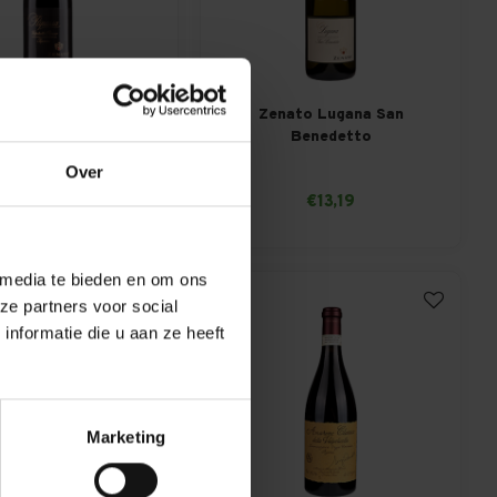
to Ripassa 375 ml
Zenato Lugana San
Benedetto
€12,25
Over
€13,19
Per fles: €12,49
 media te bieden en om ons
ze partners voor social
nformatie die u aan ze heeft
Marketing