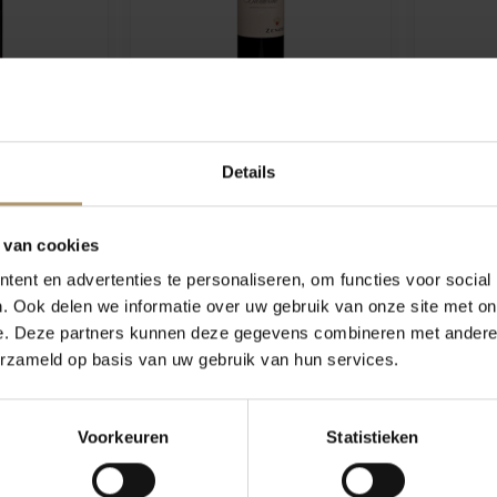
sa della
Zenato Bardolino Rosso
Zena
lla
Details
5
€7,95
21,75
 van cookies
ent en advertenties te personaliseren, om functies voor social
. Ook delen we informatie over uw gebruik van onze site met on
-8%
e. Deze partners kunnen deze gegevens combineren met andere i
12 halen = 11 betalen
erzameld op basis van uw gebruik van hun services.
Voorkeuren
Statistieken