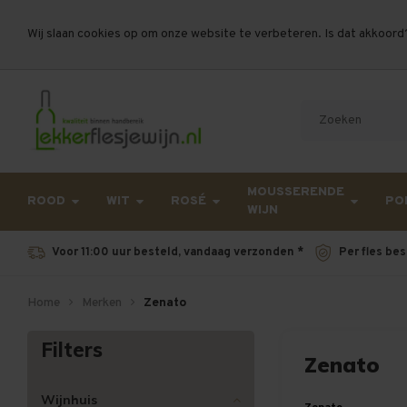
Wij slaan cookies op om onze website te verbeteren. Is dat akkoord
Let op, vanwege drukte bij PostNL kan uw beste
MOUSSERENDE
ROOD
WIT
ROSÉ
PO
WIJN
Voor 11:00 uur besteld, vandaag verzonden *
Per fles bes
Home
Merken
Zenato
Filters
Zenato
Wijnhuis