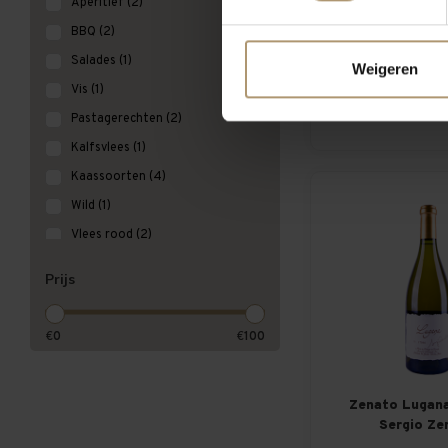
Aperitief
(2)
Zenato Valpo
BBQ
(2)
Superio
Salades
(1)
Weigeren
€12,2
Vis
(1)
Per fles: €
Pastagerechten
(2)
Kalfsvlees
(1)
Kaassoorten
(4)
Wild
(1)
Vlees rood
(2)
Vlees wit
(2)
Prijs
€
0
€
100
Zenato Lugana
Sergio Ze