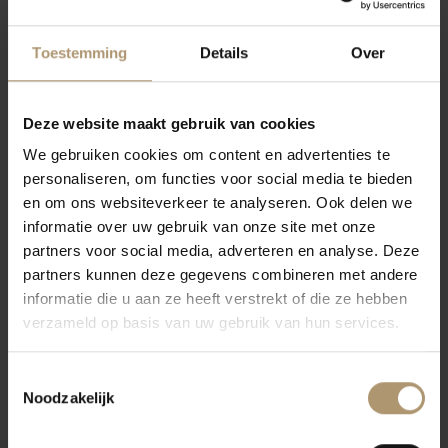
Desenzano. De wijngaard is gelegen in het gebied bekend als ‘San
Benedetto di Lugano’. Hier wordt de meest specifieke wijn van het
Toestemming
Details
Over
district geproduceerd.
Bekroningen
Deze website maakt gebruik van cookies
88 punten Wine Spectator
We gebruiken cookies om content en advertenties te
Druivensoort(en)
personaliseren, om functies voor social media te bieden
Zenato Lugana San Benedetto bestaat voor 100% uit Trebbiano
en om ons websiteverkeer te analyseren. Ook delen we
di Lugana druiven.
informatie over uw gebruik van onze site met onze
partners voor social media, adverteren en analyse. Deze
Vinificatie
partners kunnen deze gegevens combineren met andere
Traditionele vinificatie.
informatie die u aan ze heeft verstrekt of die ze hebben
Proefnotities
verzameld op basis van uw gebruik van hun services.
Mooie strogele kleur met groene reflexen. Zuiver en verfijnd
boeket. Zachte plezierige smaakaanzet, verfrissend, vol en mild
Toestemmingsselectie
Noodzakelijk
droog met een klein gastronomisch bittertje.
Eten & Drinken