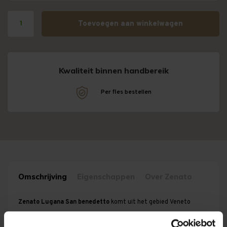
Toevoegen aan winkelwagen
Kwaliteit binnen handbereik
!
Per fles bestellen
Omschrijving
Eigenschappen
Over Zenato
Zenato Lugana San benedetto
komt uit het gebied Veneto
dichtbij het Garda meer tussen Peschiera, Sirmione en