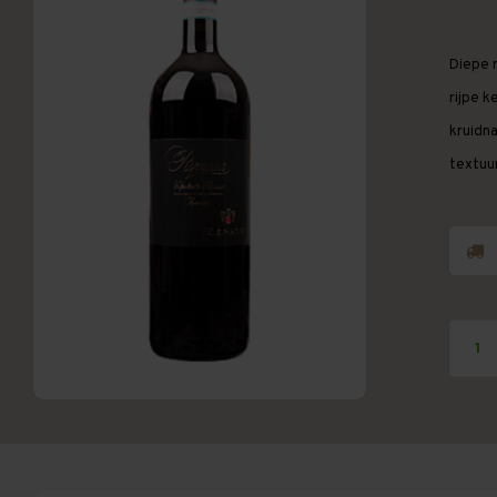
Diepe 
rijpe k
kruidn
textuu