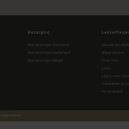
Bezorging
Lekkerflesje
Wijn bezorgen Duitsland
Nieuwe Alcohol
Wijn bezorgen Nederland
Wijnproeverij
Wijn bezorgen België
Over Ons
Links
Log In voor voo
Aanmaken acco
Horecaklant
hopmonkey