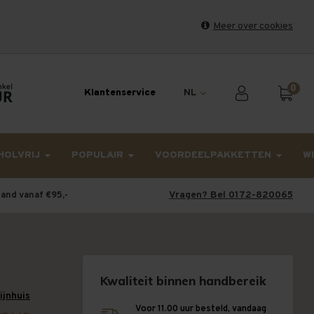
Meer over cookies
et weekend en maandag worden dinsdag verzonden.
0
Klantenservice
NL
HOLVRIJ
POPULAIR
VOORDEELPAKKETTEN
W
Vragen? Bel 0172-820065
land vanaf €95,-
Kwaliteit binnen handbereik
wijnhuis
Voor 11.00 uur besteld, vandaag