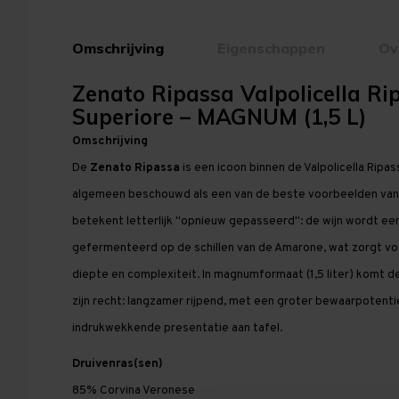
Omschrijving
Eigenschappen
Ov
Zenato Ripassa Valpolicella Ri
Superiore – MAGNUM (1,5 L)
Omschrijving
De
Zenato Ripassa
is een icoon binnen de Valpolicella Ripa
algemeen beschouwd als een van de beste voorbeelden van d
betekent letterlijk "opnieuw gepasseerd": de wijn wordt e
gefermenteerd op de schillen van de Amarone, wat zorgt voo
diepte en complexiteit. In magnumformaat (1,5 liter) komt d
zijn recht: langzamer rijpend, met een groter bewaarpotenti
indrukwekkende presentatie aan tafel.
Druivenras(sen)
85% Corvina Veronese