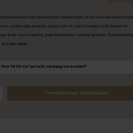
OP VOO
robijnrode kleur met granaatrode schakeringen. In de neus een intens boe
ersen, gedroogde pruimen, cacao, leer en zoete kruiden zoals kaneel en
agel. In de mond krachtig, maar harmonieus: zachte tannines, fluweelzacht
r en
Lees meer...
Voor 16:00 uur besteld, vandaag verzonden*.
Toevoegen aan winkelwagen