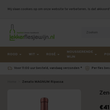
Wij slaan cookies op om onze website te verbeteren. Is dat akkoord
Let op, vanwege drukte bij PostNL kan uw beste
MOUSSERENDE
ROOD
WIT
ROSÉ
PO
WIJN
Voor 11:00 uur besteld, vandaag verzonden *
Per fles bes
Home
Zenato MAGNUM Ripassa
Zen
€41