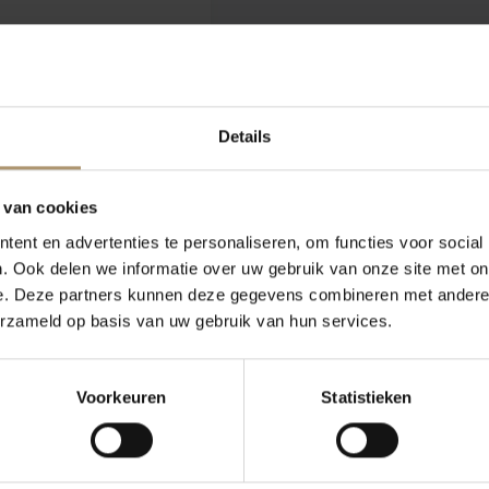
. In februari
Details
o
) op de nog warme
cohol, kleur en aroma.
 van cookies
ten, gevolgd door
ent en advertenties te personaliseren, om functies voor social
ping subtiel en zorgt
. Ook delen we informatie over uw gebruik van onze site met on
e. Deze partners kunnen deze gegevens combineren met andere i
erzameld op basis van uw gebruik van hun services.
Voorkeuren
Statistieken
 het Gardameer. Het
de, rijpe druiven met