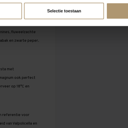
Selectie toestaan
 neus een intens boeket
ruiden zoals kaneel en
nnines, fluweelzachte
tabak en zwarte peper.
pasta met
e magnum ook perfect
erveer op 18°C en
n referentie voor
id van Valpolicella en