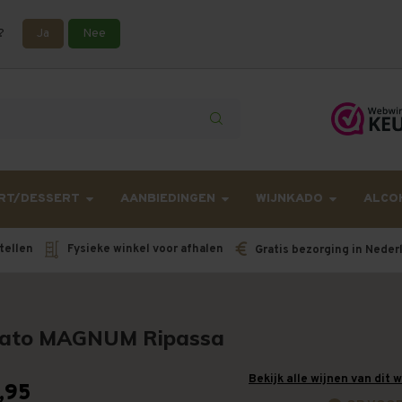
?
Ja
Nee
lling langer onderweg zijn dan gebruikelijk - Bestellingen van h
RT/DESSERT
AANBIEDINGEN
WIJNKADO
ALCO
tellen
Fysieke winkel voor afhalen
Gratis bezorging in Neder
ato MAGNUM Ripassa
Bekijk alle wijnen van dit 
,95