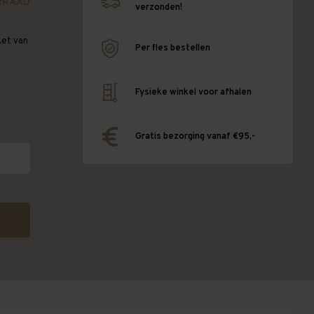
RRAAD
verzonden!
ket van
Per fles bestellen
e
Fysieke winkel voor afhalen
Gratis bezorging vanaf €95,-