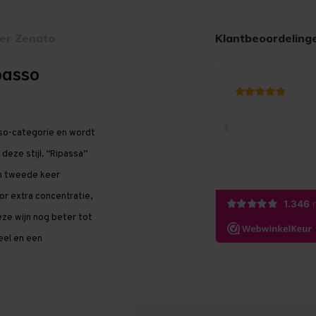
er Zenato
Klantbeoordeling
passo
sso-categorie en wordt
eze stijl. “Ripassa”
en tweede keer
r extra concentratie,
eze wijn nog beter tot
eel en een