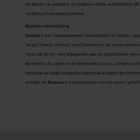
de diepte van Amarone. De magnum-editie onderstreept dit
verfijning en bewaarpotentieel.
Wijnhuis omschrijving
Zenato
is een toonaangevend familiebedrijf uit Veneto, opg
Sergio Zenato. Het huis staat bekend om zijn compromisloze
focus op terroir, met wijngaarden aan de zuidoostkant van 
Benedetto di Lugana en in Valpolicella Classico. Zenato comb
innovatie en maakt elegante, expressieve wijnen die intern
worden. De
Ripassa
is wereldwijd een van hun meest gelief