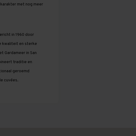
 karakter met nog meer
ericht in 1960 door
 kwaliteit en sterke
het Gardameer in San
ineert traditie en
ationaal geroemd
de cuvées.