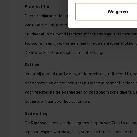
Proefnotitie
Weigeren
Diepe robijnrode kleur met granaatrode schakeringen. In de
van rijpe kersen, gedroogde pruimen, cacao, leer en zoete k
kruidnagel. In de mond krachtig, maar harmonieus: zachte ta
textuur en een rijke, warme smaak met een hint van mokka, 
De afdronk is lang, elegant en licht kruidig.
Eettips
Ideaal bij gegrild rood vlees, wildgerechten, truffelrisotto, 
paddenstoelen of gerijpte kazen. Door zijn formaat is dez
voor feestelijke gelegenheden of gastronomische diners. S
decanteer 1 uur voor het schenken.
Serie uitleg
De
Ripassa
is een van de vlaggenschepen van Zenato en ee
Ripasso-wijnen wereldwijd. Hij vormt de brug tussen de frishe