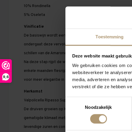
10% Rondinella
5% Oseleta
Vinificatie
De basiswijn wordt eerst gefermenteerd op traditionele wijze
Toestemming
ondergaat deze vervolgens een tweede fermentatie (
ripass
schillen van de Amarone-wijn. Dit geeft de wijn meer body, al
Deze website maakt gebruik
Na deze stap rijpt de wijn 18-24 maanden op eikenhouten va
We gebruiken cookies om cont
enkele maanden flesrijping. De magnumfles verlengt deze rij
websiteverkeer te analyseren
9,6
media, adverteren en analys
voor meer elegantie in de structuur.
verstrekt of die ze hebben v
Herkomst
Toestemmingsselectie
Valpolicella Ripasso Superiore DOC – Veneto, Italië
Noodzakelijk
De druiven groeien op kalkrijke, heuvelachtige bodems rond
gematigde klimaat met goede ventilatie draagt bij aan gezon
levendige zuren en concentratie.