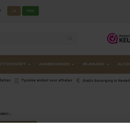
?
Ja
Nee
lling langer onderweg zijn dan gebruikelijk - Bestellingen van h
RT/DESSERT
AANBIEDINGEN
WIJNKADO
ALCO
tellen
Fysieke winkel voor afhalen
Gratis bezorging in Neder
en!...
orige pagina