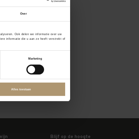
Over
nalyseren. Ook delen we informatie over uw
e informatie die u aan ze heeft verstrekt of
Marketing
Alles toestaan
wijn
Blijf op de hoogte