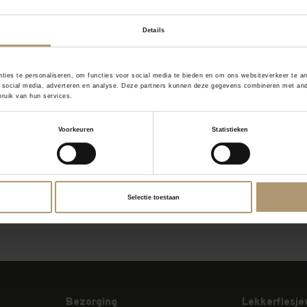
Details
ties te personaliseren, om functies voor social media te bieden en om ons websiteverkeer te a
 social media, adverteren en analyse. Deze partners kunnen deze gegevens combineren met ander
ruik van hun services.
Voorkeuren
Statistieken
Selectie toestaan
Bezorging
Lekkerflesje