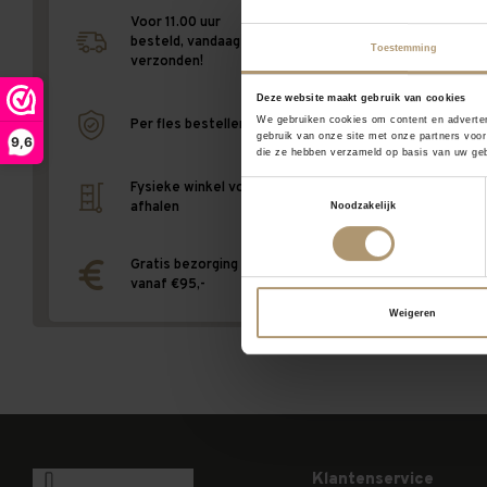
Voor 11.00 uur
besteld, vandaag
Toestemming
verzonden!
Deze website maakt gebruik van cookies
We gebruiken cookies om content en adverten
Per fles bestellen
gebruik van onze site met onze partners voor
9,6
die ze hebben verzameld op basis van uw geb
Fysieke winkel voor
Toestemmingsselectie
afhalen
Noodzakelijk
Gratis bezorging
vanaf €95,-
Weigeren
Klantenservice