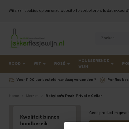
Wij slaan cookies op om onze website te verbeteren. Is dat akkoord
Let op, vanwege drukte bij PostNL kan uw beste
MOUSSERENDE
ROOD
WIT
ROSÉ
PO
WIJN
Voor 11:00 uur besteld, vandaag verzonden *
Per fles bes
Home
Merken
Babylon's Peak Private Cellar
Geen producten gevond
Kwaliteit binnen
handbereik
Terug naar v