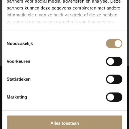
partners voor social media, adverteren en analyse. Deze
Omstaan Rooi Muskadel
Omstaan Wit Muskadel XI
partners kunnen deze gegevens combineren met andere
XO Orange River Cellars
Orange River Cellars
informatie die u aan ze heeft verstrekt of die ze hebben
€23,25
€23,25
verzameld op basis van uw gebruik van hun services.
Toestemmingsselectie
Noodzakelijk
12
Toon:
Voorkeuren
Statistieken
Marketing
Simon van Capelweg 127
2431 AE Noorden
0172 - 82 00 65
Alles toestaan
info@lekkerflesjewijn.nl