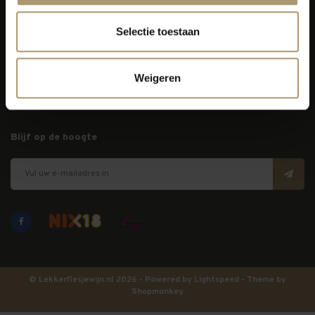
Selectie toestaan
Klantenservice
Bezorging
Weigeren
Lekkerflesjewijn
Blijf op de hoogte
© Lekkerflesjewijn.nl 2026 - Powered by
Lightspeed
- Theme by
Shopmonkey