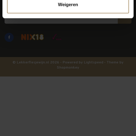
Blijf op de hoogte
Weigeren
© Lekkerflesjewijn.nl 2026 - Powered by
Lightspeed
- Theme by
Shopmonkey