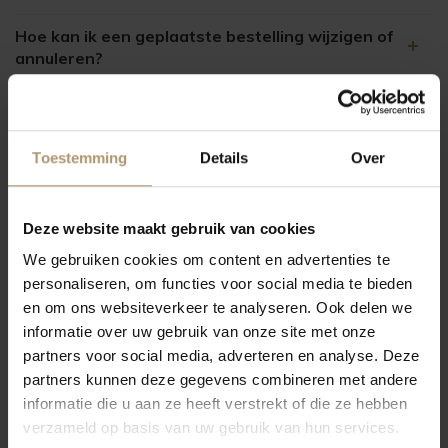
Hoe kan ik een geplaatste bestelling wijzigen of
annuleren?
Hoe weet ik of mijn bestelling gelukt is?
U krijgt van ons een bevestigingsmail als de bestelling gelukt is.
Toestemming
Details
Over
Heeft u geen bevestigingsmail ontvangen?
Neem dan even contact op met onze klantenservice.
Deze website maakt gebruik van cookies
Telefoon:
0172-820065 / 06-37329453
We gebruiken cookies om content en advertenties te
info@lekkerflesjewijn.nl
,
personaliseren, om functies voor social media te bieden
Email:
en om ons websiteverkeer te analyseren. Ook delen we
informatie over uw gebruik van onze site met onze
partners voor social media, adverteren en analyse. Deze
Kan ik een zakelijke offerte aanvragen?
partners kunnen deze gegevens combineren met andere
informatie die u aan ze heeft verstrekt of die ze hebben
Kan ik mijn bestelling afhalen?
verzameld op basis van uw gebruik van hun services.