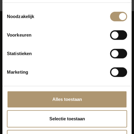
Toestemmingsselectie
Noodzakelijk
Voorkeuren
Simon van Capelweg 127
Statistieken
2431 AE Noorden
0172 - 82 00 65
Marketing
info@lekkerflesjewijn.nl
Klantenservice
Alles toestaan
Bezorging
Selectie toestaan
Lekkerflesjewijn