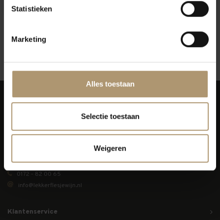
Per fles: €10,95
Per fles: €10,95
Statistieken
Marketing
12
Toon:
Alles toestaan
Selectie toestaan
Simon van Capelweg 127
Weigeren
2431 AE Noorden
0172 - 82 00 65
info@lekkerflesjewijn.nl
Klantenservice