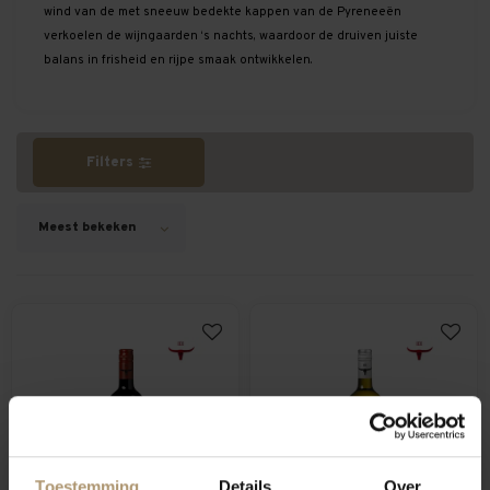
wind van de met sneeuw bedekte kappen van de Pyreneeën
verkoelen de wijngaarden ‘s nachts, waardoor de druiven juiste
balans in frisheid en rijpe smaak ontwikkelen.
Filters
Meest bekeken
Toestemming
Details
Over