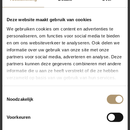
Hornhead Red Oaked
Hornhead Viognier
Deze website maakt gebruik van cookies
Reserve Malbec
Reserve
We gebruiken cookies om content en advertenties te
€8,75
€8,75
personaliseren, om functies voor social media te bieden
Per fles: €8,95
Per fles: €8,95
en om ons websiteverkeer te analyseren. Ook delen we
informatie over uw gebruik van onze site met onze
partners voor social media, adverteren en analyse. Deze
partners kunnen deze gegevens combineren met andere
informatie die u aan ze heeft verstrekt of die ze hebben
verzameld op basis van uw gebruik van hun services.
Toestemmingsselectie
Noodzakelijk
Hornhead Chardonnay
Hornhead Cotes Catalanes
Grande Reserve
Syrah Grenache
Voorkeuren
€10,45
€10,45