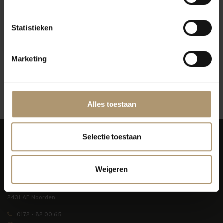
Ogier Vacqueyras La
Ogier Crozes-Hermitage L
Pourpre
'Orientale
Statistieken
€23,95
€24,95
Marketing
12
Toon:
Alles toestaan
Selectie toestaan
Weigeren
Simon van Capelweg 127
2431 AE Noorden
0172 - 82 00 65