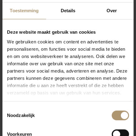
Toestemming
Details
Over
Deze website maakt gebruik van cookies
We gebruiken cookies om content en advertenties te
personaliseren, om functies voor social media te bieden
Ogier Lirac Rouge Le Petit
Ogier Gigondas Les
en om ons websiteverkeer te analyseren. Ook delen we
Prince
Dentelles
informatie over uw gebruik van onze site met onze
€16,50
€29,95
partners voor social media, adverteren en analyse. Deze
partners kunnen deze gegevens combineren met andere
informatie die u aan ze heeft verstrekt of die ze hebben
Login voor voordeel
Login voor voordeel
verzameld op basis van uw gebruik van hun services.
Toestemmingsselectie
Noodzakelijk
Voorkeuren