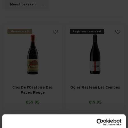
Meest bekeken
Hamersma 9
Login voor voordeel
Clos De l'Oratoire Des
Ogier Rasteau Les Combes
Papes Rouge
€59,95
€19,95
Hamersma 8.5