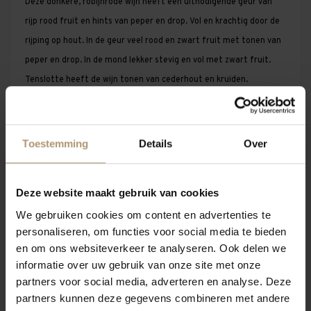
Deze donkere, robijnrode wijn heeft een uitnodigende geur van
rijp rood fruit en hints van peper en drop. Vol en krachtig door de
rijping op hout. In de geur veel rood en zwart fruit met tonen van
peper en drop. In de mond lekker stevig en vol met zwart fruit.
Tenslotte heeft de wijn tonen van cederhout en kruiden.
Drinkadvies
Heerlijk in combinatie met gegrilde kip- en vleesgerechten en
Toestemming
Details
Over
diverse kazen.
Wijnhuis omschrijving
Een nog ouderwets familiebedrijf uit de Languedoc. Vader Miquel
Deze website maakt gebruik van cookies
heeft het bedrijf al overgedragen aan zoon Miquel, maar samen
We gebruiken cookies om content en advertenties te
zijn ze nog wel actief in de wijngaard en kelder.
personaliseren, om functies voor social media te bieden
en om ons websiteverkeer te analyseren. Ook delen we
Vinificatie
informatie over uw gebruik van onze site met onze
Door te beginnen met een koude extractie komt er meer kleur en
partners voor social media, adverteren en analyse. Deze
smaak vrij, daarna start de vergisting.
partners kunnen deze gegevens combineren met andere