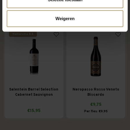
Klanten kochten ook
Weigeren
Hamersma 8.5
Salentein Barrel Selection
Neropasso Rosso Veneto
Cabernet Sauvignon
Biscardo
€9,75
€15,95
Per fles: €9,95