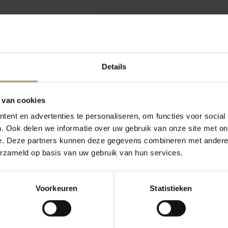
oemen. In de mond is de
achte textuur. De afdronk
Details
 van cookies
ent en advertenties te personaliseren, om functies voor social
 een fijne balans tussen
. Ook delen we informatie over uw gebruik van onze site met on
tend geoogst om de
e. Deze partners kunnen deze gegevens combineren met andere i
erzameld op basis van uw gebruik van hun services.
at zorgt voor de
ing op rvs.
Voorkeuren
Statistieken
n watermeloen, feta en