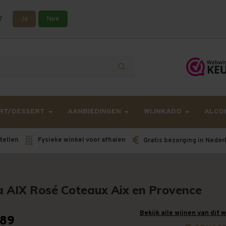
?
Ja
Nee
lling langer onderweg zijn dan gebruikelijk - Bestellingen van h
RT/DESSERT
AANBIEDINGEN
WIJNKADO
ALCO
tellen
Fysieke winkel voor afhalen
Gratis bezorging in Neder
la AIX Rosé Coteaux Aix en Provence
Bekijk alle wijnen van dit 
,89