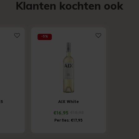
Klanten kochten ook
-5%
25
AIX White
€16,95
€18,95
Per fles: €17,95