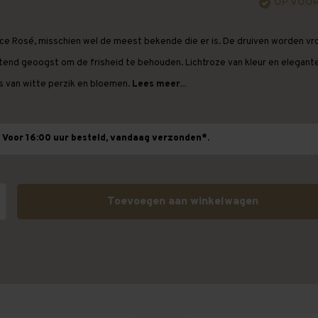
OP VOO
ce Rosé, misschien wel de meest bekende die er is. De druiven worden vr
tend geoogst om de frisheid te behouden. Lichtroze van kleur en elegant
s van witte perzik en bloemen.
Lees meer...
Voor 16:00 uur besteld, vandaag verzonden*.
Toevoegen aan winkelwagen