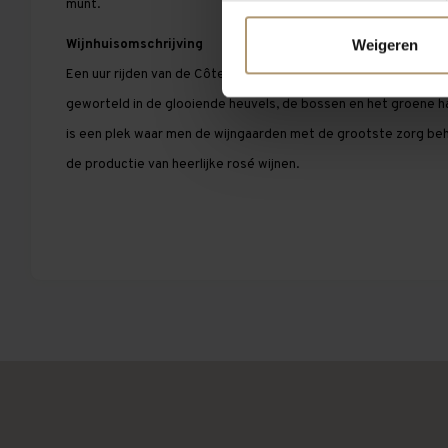
munt.
Wijnhuisomschrijving
Weigeren
Een uur rijden van de Côte d’Azur kan je dit prachtige 350 jaar
geworteld in de glooiende heuvels, de bossen en het groene h
is een plek waar men de wijngaarden met de grootste zorg beh
de productie van heerlijke rosé wijnen.