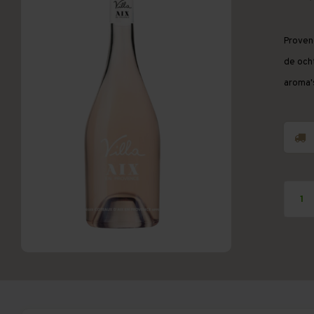
Proven
de och
aroma'