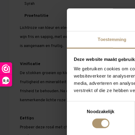
Syrah
Proefnotitie
Lichtroze van kleur en elegante aroma's van witte perzik en bl
wijn fris en sappig, met een levendige zuurgraad en een zijdez
Toestemming
is aangenaam en fruitig.
Deze website maakt gebruik
Vinificatie
We gebruiken cookies om cont
De stokken groeien op klei- en leisteenbodems, wat zorgt voor
websiteverkeer te analyseren
9,6
fruitigheid en mineraliteit.De druiven worden vroeg in de och
media, adverteren en analys
verstrekt of die ze hebben v
frisheid te behouden. Na een korte maceratie op de schillen, w
kenmerkende lichte roze kleur, volgt een zachte persing en rijp
Toestemmingsselectie
Noodzakelijk
Eettips
Probeer deze rosé met charcuterie, garnalen of met salade va