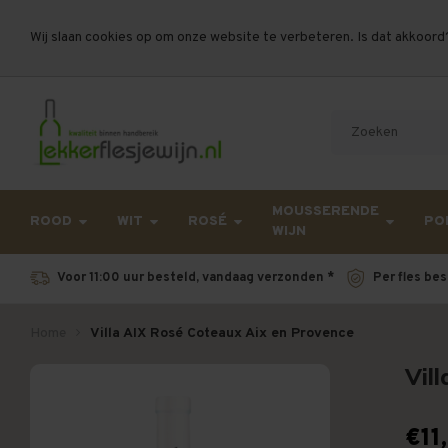
Wij slaan cookies op om onze website te verbeteren. Is dat akkoord
Let op, vanwege drukte bij PostNL kan uw beste
MOUSSERENDE
ROOD
WIT
ROSÉ
PO
WIJN
Voor 11:00 uur besteld, vandaag verzonden *
Per fles bes
Home
Villa AIX Rosé Coteaux Aix en Provence
Vil
€11