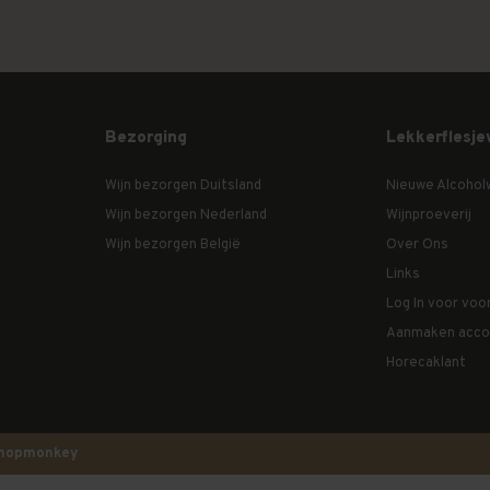
Bezorging
Lekkerflesje
Wijn bezorgen Duitsland
Nieuwe Alcohol
Wijn bezorgen Nederland
Wijnproeverij
Wijn bezorgen België
Over Ons
Links
Log In voor voo
Aanmaken acco
Horecaklant
hopmonkey