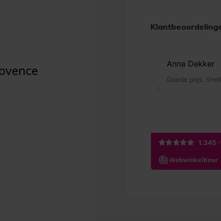
Klantbeoordeling
rovence