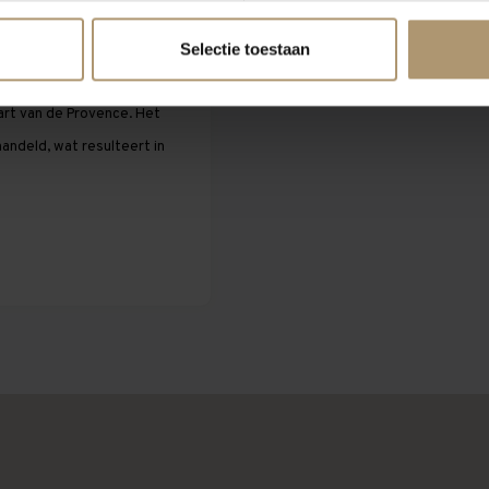
Selectie toestaan
 oude landgoed vinden, diep
art van de Provence. Het
andeld, wat resulteert in