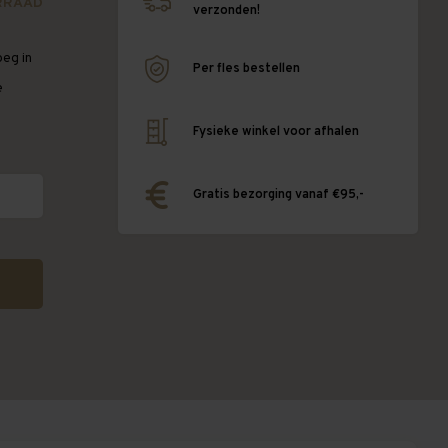
RRAAD
verzonden!
oeg in
Per fles bestellen
e
Fysieke winkel voor afhalen
Gratis bezorging vanaf €95,-