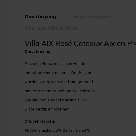
Omschrijving
Eigenschappen
Over Les Vins Bréban
Villa AIX Rosé Coteaux Aix en P
Omschrijving
Provence Rosé, misschien wel de
meest bekende die er is. De druiven
worden vroeg in de ochtend geoogst
om de frisheid te behouden. Lichtroze
van kleur en elegante aroma's van
witte perzik en bloemen.
Druivenras(sen)
60% Grenache, 35% Cinsault en 5%