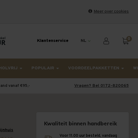
Meer over cookies
et weekend en maandag worden dinsdag verzonden.
0
Klantenservice
NL
HOLVRIJ
POPULAIR
VOORDEELPAKKETTEN
W
Vragen? Bel 0172-820065
land vanaf €95,-
Kwaliteit binnen handbereik
wijnhuis
Voor 11.00 uur besteld, vandaag