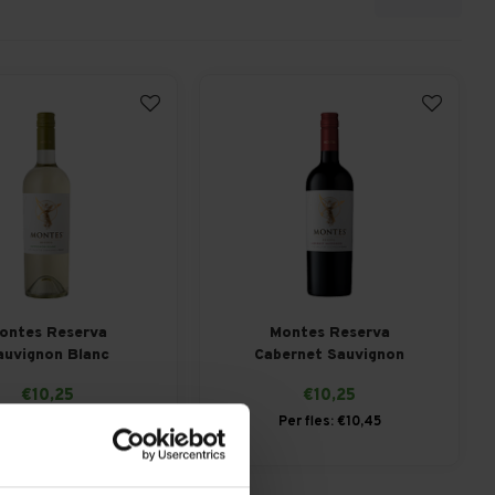
ontes Reserva
Montes Reserva
auvignon Blanc
Cabernet Sauvignon
€10,25
€10,25
Per fles: €10,45
Per fles: €10,45