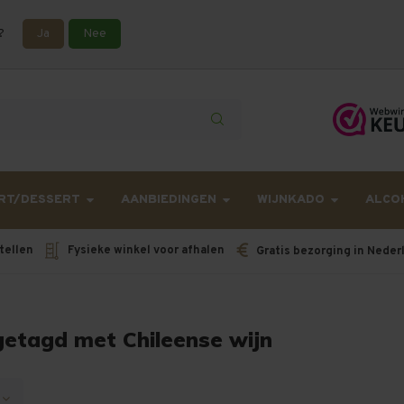
?
Ja
Nee
lling langer onderweg zijn dan gebruikelijk - Bestellingen van h
RT/DESSERT
AANBIEDINGEN
WIJNKADO
ALCO
tellen
Fysieke winkel voor afhalen
Gratis bezorging in Neder
getagd met Chileense wijn