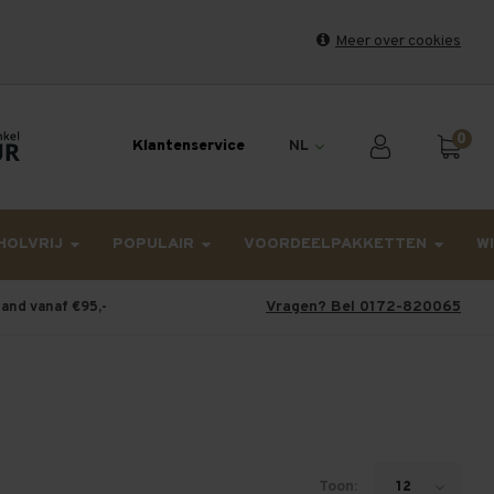
Meer over cookies
et weekend en maandag worden dinsdag verzonden.
0
Klantenservice
NL
HOLVRIJ
POPULAIR
VOORDEELPAKKETTEN
W
Vragen? Bel 0172-820065
land vanaf €95,-
Toon:
12