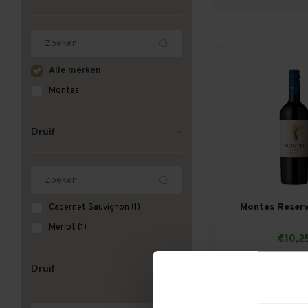
Alle merken
Montes
Druif
Montes Reserv
Cabernet Sauvignon
(1)
Merlot
(1)
€10,2
Per fles: €
Druif