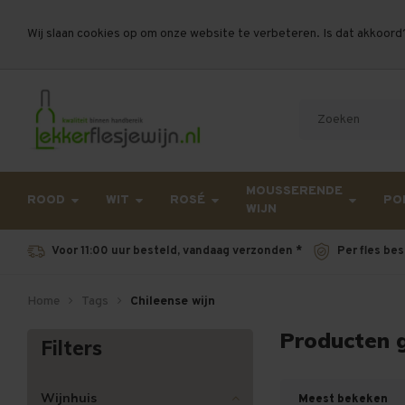
Wij slaan cookies op om onze website te verbeteren. Is dat akkoord
Let op, vanwege drukte bij PostNL kan uw beste
MOUSSERENDE
ROOD
WIT
ROSÉ
PO
WIJN
Voor 11:00 uur besteld, vandaag verzonden *
Per fles bes
Home
Tags
Chileense wijn
Producten 
Filters
Wijnhuis
Meest bekeken