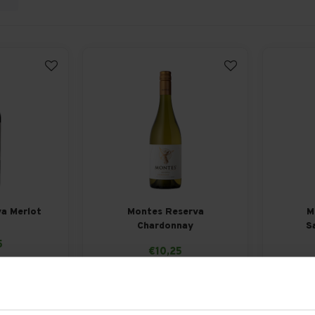
a Merlot
Montes Reserva
M
Chardonnay
S
5
€10,25
10,45
Per fles: €10,45