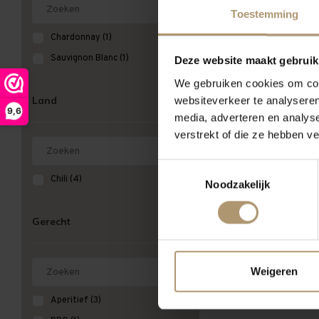
Toestemming
Meest bekeken
Chardonnay
(1)
Sauvignon Blanc
(1)
Deze website maakt gebruik
We gebruiken cookies om cont
websiteverkeer te analyseren
Land
9,6
media, adverteren en analys
verstrekt of die ze hebben v
Toestemmingsselectie
Chili
(4)
Noodzakelijk
Gerecht
Weigeren
Aperitief
(3)