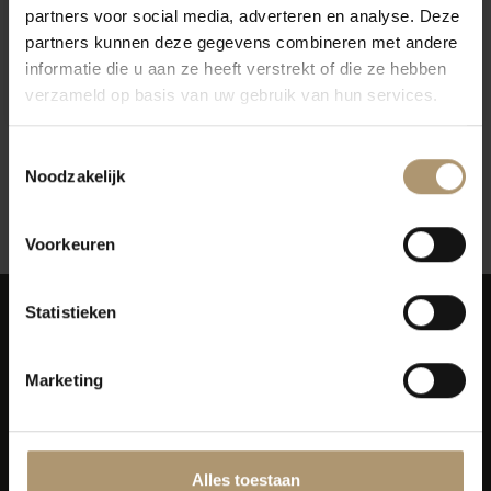
partners voor social media, adverteren en analyse. Deze
Montes Reserva
Montes Reserva Sauvignon
partners kunnen deze gegevens combineren met andere
Chardonnay
Blanc
informatie die u aan ze heeft verstrekt of die ze hebben
€10,25
€10,25
verzameld op basis van uw gebruik van hun services.
Per fles: €10,45
Per fles: €10,45
Toestemmingsselectie
Noodzakelijk
12
Toon:
Voorkeuren
Statistieken
Marketing
Simon van Capelweg 127
2431 AE Noorden
Alles toestaan
0172 - 82 00 65