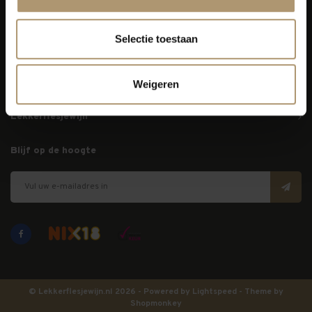
info@lekkerflesjewijn.nl
Selectie toestaan
Klantenservice
Bezorging
Weigeren
Lekkerflesjewijn
Blijf op de hoogte
© Lekkerflesjewijn.nl 2026 - Powered by
Lightspeed
- Theme by
Shopmonkey