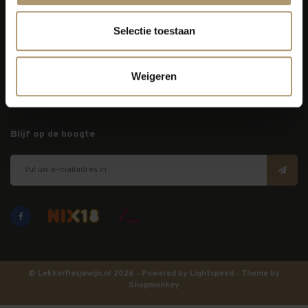
Selectie toestaan
Klantenservice
Bezorging
Weigeren
Lekkerflesjewijn
Blijf op de hoogte
© Lekkerflesjewijn.nl 2026 - Powered by
Lightspeed
- Theme by
Shopmonkey