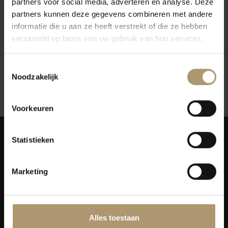
partners voor social media, adverteren en analyse. Deze
Salentein Barrel Selection
partners kunnen deze gegevens combineren met andere
Cabernet Sauvignon
informatie die u aan ze heeft verstrekt of die ze hebben
€15,95
verzameld op basis van uw gebruik van hun services.
Toestemmingsselectie
Noodzakelijk
12
Toon:
Voorkeuren
Statistieken
Marketing
Simon van Capelweg 127
2431 AE Noorden
0172 - 82 00 65
Alles toestaan
info@lekkerflesjewijn.nl