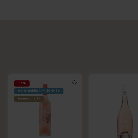
-15%
Actie geldig t/m 30-8-26
hamersma 9-