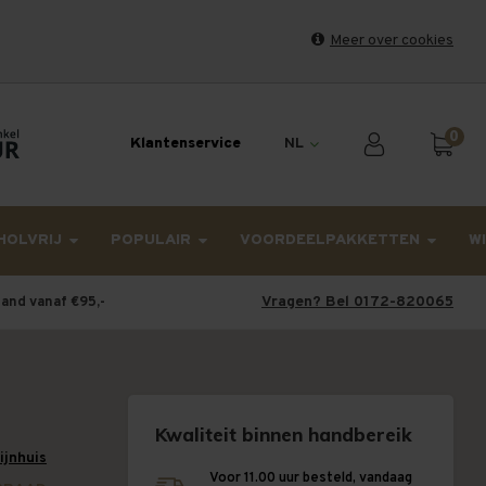
Meer over cookies
et weekend en maandag worden dinsdag verzonden.
0
Klantenservice
NL
HOLVRIJ
POPULAIR
VOORDEELPAKKETTEN
W
Vragen? Bel 0172-820065
land vanaf €95,-
Kwaliteit binnen handbereik
wijnhuis
Voor 11.00 uur besteld, vandaag