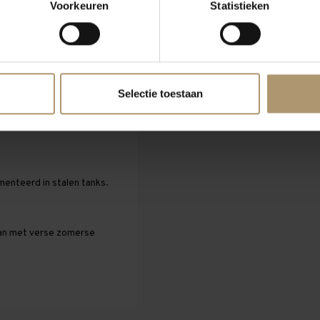
Voorkeuren
Statistieken
Selectie toestaan
oals bessen, frambozen en
enteerd in stalen tanks.
rvan met verse zomerse