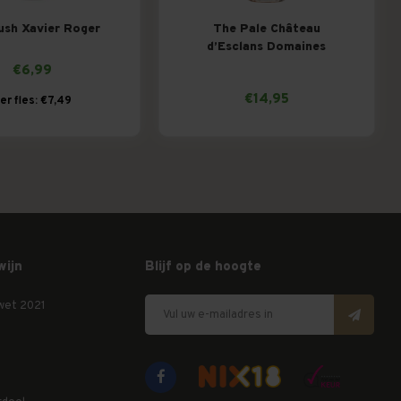
ush Xavier Roger
The Pale Château
d’Esclans Domaines
€6,99
€14,95
er fles: €7,49
wijn
Blijf op de hoogte
wet 2021