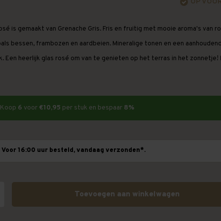
OP VOO
osé is gemaakt van Grenache Gris. Fris en fruitig met mooie aroma's van r
zoals bessen, frambozen en aardbeien. Mineralige tonen en een aanhouden
. Een heerlijk glas rosé om van te genieten op het terras in het zonnetje!
Koop
6
voor
€10,95
per stuk en bespaar
8%
Voor 16:00 uur besteld, vandaag verzonden*.
Toevoegen aan winkelwagen