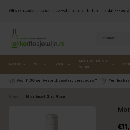
Wij slaan cookies op om onze website te verbeteren. Is dat akkoord
Let op, vanwege drukte bij PostNL kan uw beste
MOUSSERENDE
ROOD
WIT
ROSÉ
PO
WIJN
Voor 11:00 uur besteld, vandaag verzonden *
Per fles bes
Home
Montbiset Gris Rosé
Mon
€11