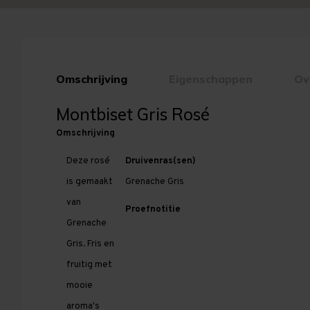
Omschrijving
Eigenschappen
Ov
Montbiset Gris Rosé
Omschrijving
Deze rosé
Druivenras(sen)
is gemaakt
Grenache Gris
van
Proefnotitie
Grenache
Gris. Fris en
fruitig met
mooie
aroma's