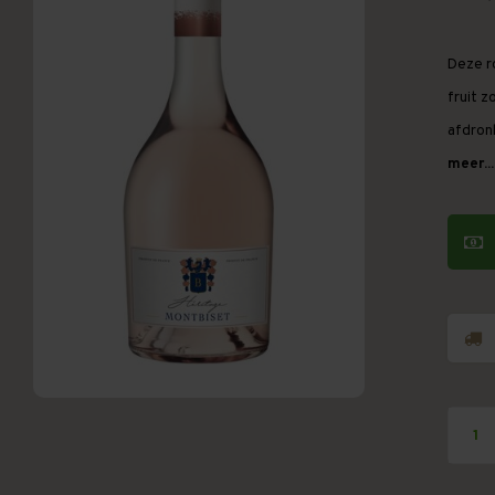
Deze r
fruit 
afdronk
meer...