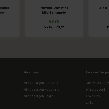
oteaux
Perfect Day Wine
XR Bl
nce
Méditerrannée
€9,75
Per fles: €9,99
P
Bezorging
Lekkerflesje
Wijn bezorgen Duitsland
Nieuwe Alcohol
Wijn bezorgen Nederland
Wijnproeverij
Wijn bezorgen België
Over Ons
Links