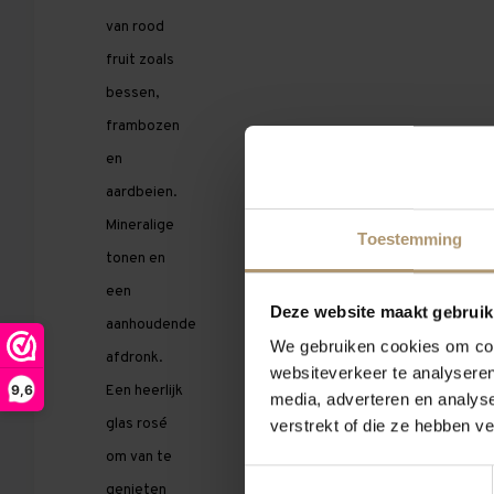
van rood
fruit zoals
bessen,
frambozen
en
aardbeien.
Mineralige
Toestemming
tonen en
een
Deze website maakt gebruik
aanhoudende
We gebruiken cookies om cont
afdronk.
websiteverkeer te analyseren
9,6
Een heerlijk
media, adverteren en analys
glas rosé
verstrekt of die ze hebben v
om van te
Toestemmingsselectie
genieten