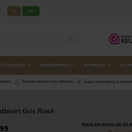
?
Ja
Nee
lling langer onderweg zijn dan gebruikelijk - Bestellingen van h
RT/DESSERT
AANBIEDINGEN
WIJNKADO
ALCO
tellen
Fysieke winkel voor afhalen
Gratis bezorging in Neder
tbiset Gris Rosé
Bekijk alle wijnen van dit 
,95