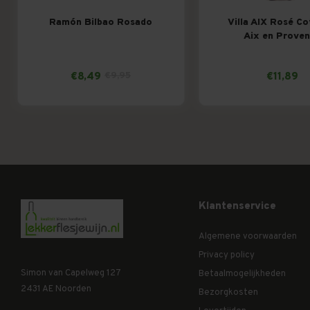
Ramón Bilbao Rosado
Villa AIX Rosé C
Aix en Prove
€8,49
€9,95
€11,89
Klantenservice
Algemene voorwaarden
Privacy policy
Simon van Capelweg 127
Betaalmogelijkheden
2431 AE Noorden
Bezorgkosten