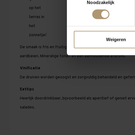
Noodzakelijk
op het
terras in
het
zonnetje!
Weigeren
De smaak is fris en fruitig met mooie aroma's van rood fruit z
aardbeien. Mineralige tonen en een aanhoudende afdronk.
Vinificatie
De druiven worden geoogst en zorgvuldig behandeld en geferm
Eettips
Heerlijk doordrinkbaar, bijvoorbeeld als aperitief of geniet e
salades.