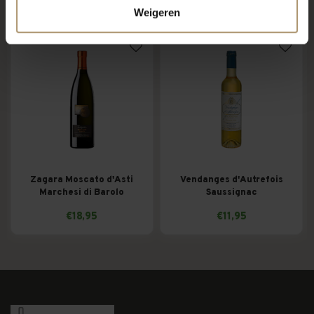
Weigeren
Zagara Moscato d'Asti
Vendanges d'Autrefois
Marchesi di Barolo
Saussignac
€18,95
€11,95