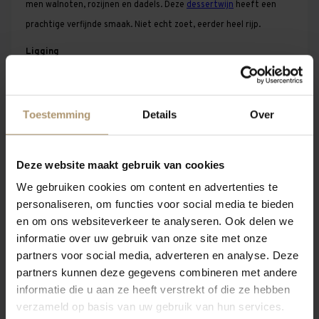
men walnoten, rozijnen en dadels. Deze
dessertwijn
heeft een
prachtige verfijnde smaak. Niet echt zoet, eerder heel rijp.
Ligging
De wijngaarden liggen rondom het plaatsje Rivesaltes in de
Roussillon. De bodem bestaat uit klei en leisteen.
Toestemming
Details
Over
Eten & Drinken
Serveren bij dessert met noten, amandel of caramelijs en
stracciatella. Heerlijk bij een crema catalana, bijna, maar niet
Deze website maakt gebruik van cookies
helemaal hetzelfde als een crème brulée. De kruiding is anders.
We gebruiken cookies om content en advertenties te
Ideale serveertemperatuur is 13°C.
personaliseren, om functies voor social media te bieden
en om ons websiteverkeer te analyseren. Ook delen we
Vinificatie
informatie over uw gebruik van onze site met onze
Traditioneel met lagering op oude eiken vaten gedurende 7 jaar
partners voor social media, adverteren en analyse. Deze
en daardoor ontstaat die prachtige amberkleur.
partners kunnen deze gegevens combineren met andere
informatie die u aan ze heeft verstrekt of die ze hebben
verzameld op basis van uw gebruik van hun services.