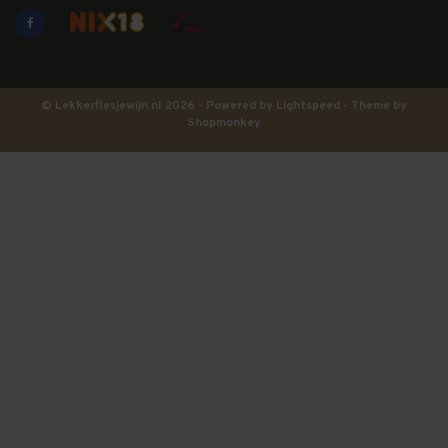
© Lekkerflesjewijn.nl 2026 - Powered by
Lightspeed
- Theme by
Shopmonkey