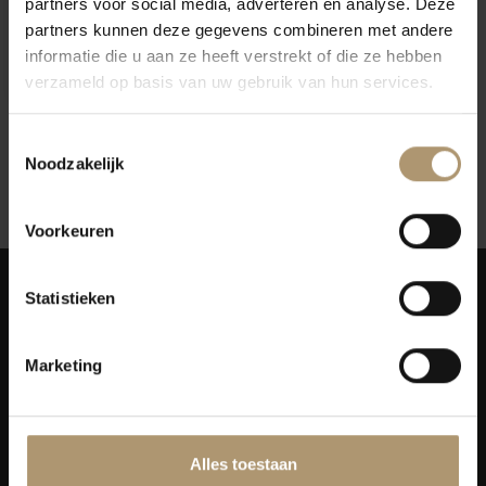
partners voor social media, adverteren en analyse. Deze
Kendall-Jackson Vintner's
partners kunnen deze gegevens combineren met andere
Reserve Zinfandel
informatie die u aan ze heeft verstrekt of die ze hebben
€16,99
€19,95
verzameld op basis van uw gebruik van hun services.
Toestemmingsselectie
Noodzakelijk
12
Toon:
Voorkeuren
Statistieken
Marketing
Simon van Capelweg 127
2431 AE Noorden
0172 - 82 00 65
Alles toestaan
info@lekkerflesjewijn.nl