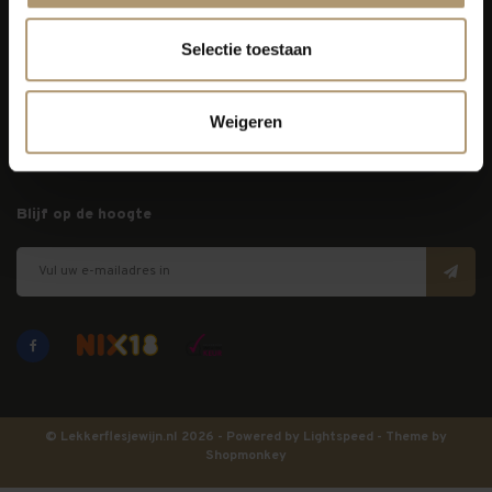
Selectie toestaan
Klantenservice
Bezorging
Weigeren
Lekkerflesjewijn
Blijf op de hoogte
© Lekkerflesjewijn.nl 2026 - Powered by
Lightspeed
- Theme by
Shopmonkey