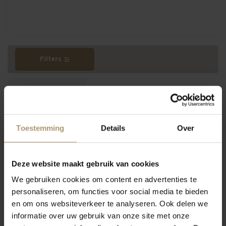
Filters
Meest bekeken
Toestemming
Details
Over
-15%
Actie geldig t/m 30-8-26
Hamersma 8.5
Deze website maakt gebruik van cookies
We gebruiken cookies om content en advertenties te
personaliseren, om functies voor social media te bieden
en om ons websiteverkeer te analyseren. Ook delen we
informatie over uw gebruik van onze site met onze