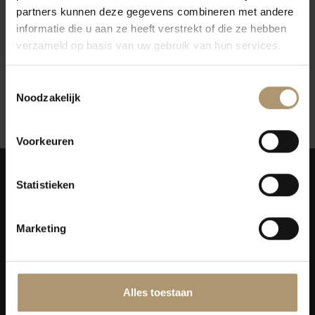
partners kunnen deze gegevens combineren met andere
Epicuro Vermentino
informatie die u aan ze heeft verstrekt of die ze hebben
€8,95
verzameld op basis van uw gebruik van hun services.
Toestemmingsselectie
Noodzakelijk
12
Toon:
Voorkeuren
Statistieken
Marketing
Simon van Capelweg 127
2431 AE Noorden
0172 - 82 00 65
Alles toestaan
info@lekkerflesjewijn.nl