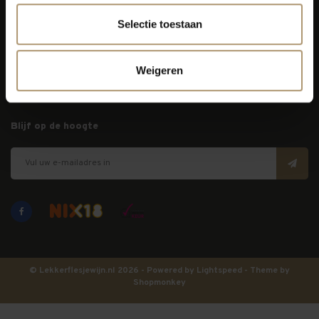
Klantenservice
Selectie toestaan
Bezorging
Weigeren
Lekkerflesjewijn
Blijf op de hoogte
© Lekkerflesjewijn.nl 2026 - Powered by
Lightspeed
- Theme by
Shopmonkey